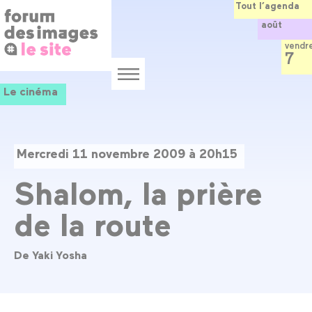
Panneau de gestion des cookies
Aller
Tout l’agenda
au
août
contenu
principal
vendr
7
Menu
Le cinéma
Mercredi 11 novembre 2009 à 20h15
Shalom, la prière
de la route
De Yaki Yosha