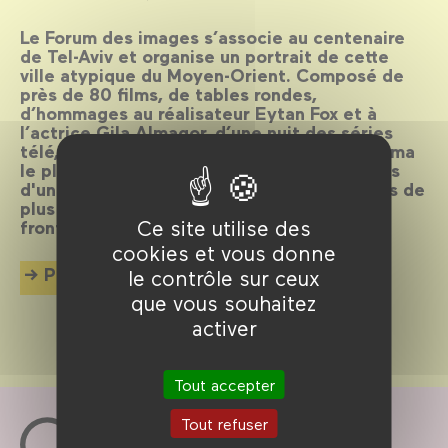
Le Forum des images s’associe au centenaire
de Tel-Aviv et organise un portrait de cette
ville atypique du Moyen-Orient. Composé de
près de 80 films, de tables rondes,
d’hommages au réalisateur Eytan Fox et à
l’actrice Gila Almagor, d’une nuit des séries
télé, le Forum des images dresse un panorama
le plus large possible des différents aspects
d'une ville et d’un cinéma encore jeune mais de
plus en plus reconnu en dehors de ses
Ce site utilise des
frontières.
cookies et vous donne
Plus d'info
le contrôle sur ceux
que vous souhaitez
activer
Tout accepter
Tout refuser