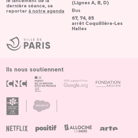
le lancement de la
(Lignes A, B, D)
dernière séance, se
Bus
reporter
à notre agenda
67, 74, 85
arrêt Coquillière-Les
Halles
Ville
de
Paris
Ils nous soutiennent