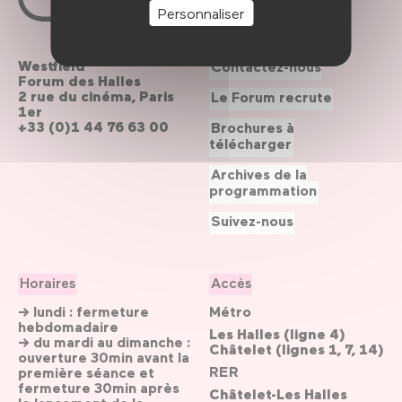
Personnaliser
Westfield
Contactez-nous
Forum des Halles
2 rue du cinéma, Paris
Le Forum recrute
1er
+33 (0)1 44 76 63 00
Brochures à
télécharger
Archives de la
programmation
Suivez-nous
Horaires
Accès
→ lundi : fermeture
Métro
hebdomadaire
Les Halles (ligne 4)
→ du mardi au dimanche :
Châtelet (lignes 1, 7, 14)
ouverture 30min avant la
RER
première séance et
fermeture 30min après
Châtelet-Les Halles