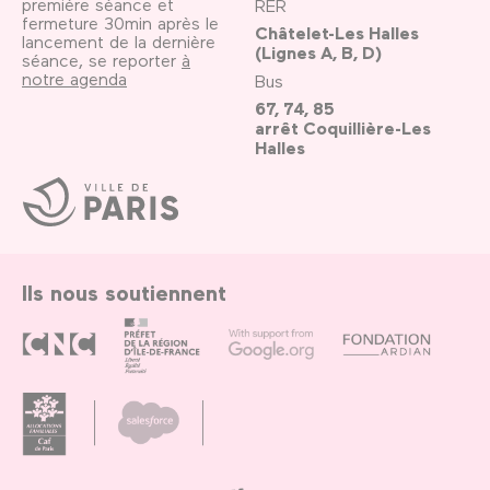
première séance et
RER
fermeture 30min après le
Châtelet-Les Halles
lancement de la dernière
(Lignes A, B, D)
séance, se reporter
à
notre agenda
Bus
67, 74, 85
arrêt Coquillière-Les
Halles
Ville
de
Paris
Ils nous soutiennent