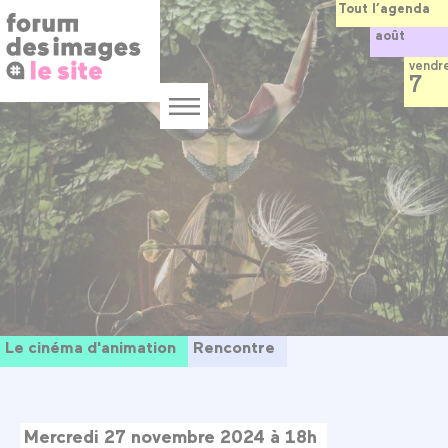
Panneau de gestion des cookies
Aller
Tout l’agenda
au
août
contenu
principal
vendr
7
Menu
Le cinéma d'animation
Rencontre
Mercredi 27 novembre 2024 à 18h