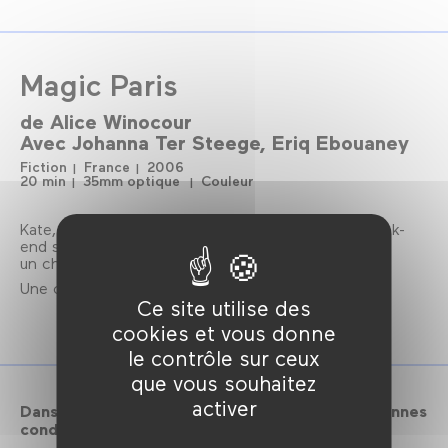
Magic Paris
de
Alice Winocour
Avec
Johanna Ter Steege
Eriq Ebouaney
Fiction
France
2006
20 min
35mm optique
Couleur
Kate, une étrangère de 40 ans, vient passer un week-
end seule à Paris. Elle y rencontre un homme et
un chien.
Une comédie romantique qui dégénère.
Ce site utilise des
cookies et vous donne
le contrôle sur ceux
que vous souhaitez
activer
Dans l'impossibilité de vous accueillir dans de bonnes
conditions, la séance est annulée.