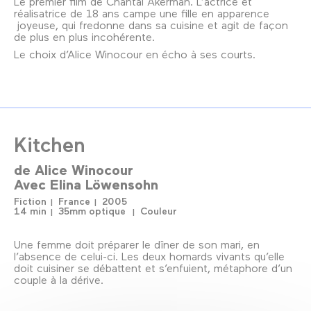
Le premier film de Chantal Akerman. L’actrice et
réalisatrice de 18 ans campe une fille en apparence
joyeuse, qui fredonne dans sa cuisine et agit de façon
de plus en plus incohérente.
Le choix d’Alice Winocour en écho à ses courts.
Kitchen
de
Alice Winocour
Avec
Elina Löwensohn
Fiction
France
2005
14 min
35mm optique
Couleur
Une femme doit préparer le dîner de son mari, en
l’absence de celui-ci. Les deux homards vivants qu’elle
doit cuisiner se débattent et s’enfuient, métaphore d’un
couple à la dérive.