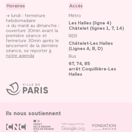
Horaires
Accès
→ lundi : fermeture
Métro
hebdomadaire
Les Halles (ligne 4)
→ du mardi au dimanche :
Châtelet (lignes 1, 7, 14)
ouverture 30min avant la
première séance et
RER
fermeture 30min après le
Châtelet-Les Halles
lancement de la dernière
(Lignes A, B, D)
séance, se reporter
à
notre agenda
Bus
67, 74, 85
arrêt Coquillière-Les
Halles
Ville
de
Paris
Ils nous soutiennent