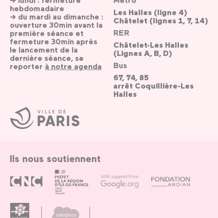
hebdomadaire
Les Halles (ligne 4)
→ du mardi au dimanche :
Châtelet (lignes 1, 7, 14)
ouverture 30min avant la
RER
première séance et
fermeture 30min après
Châtelet-Les Halles
le lancement de la
(Lignes A, B, D)
dernière séance, se
Bus
reporter
à notre agenda
67, 74, 85
arrêt Coquillière-Les
Halles
Ville
de
Paris
Ils nous soutiennent