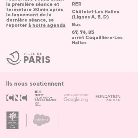
RER
la première séance et
fermeture 30min après
Châtelet-Les Halles
le lancement de la
(Lignes A, B, D)
dernière séance, se
Bus
reporter
à notre agenda
67, 74, 85
arrêt Coquillière-Les
Halles
Ville
de
Paris
Ils nous soutiennent