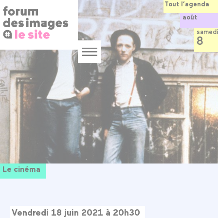
Panneau de gestion des cookies
Aller
Tout l’agenda
au
août
contenu
principal
samedi
8
Menu
Le cinéma
Vendredi 18 juin 2021 à 20h30