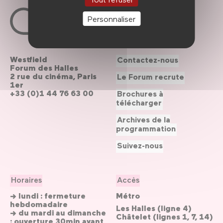
Personnaliser
Westfield
Contactez-nous
Forum des Halles
2 rue du cinéma, Paris
Le Forum recrute
1er
+33 (0)1 44 76 63 00
Brochures à
télécharger
Archives de la
programmation
Suivez-nous
Horaires
Accès
→ lundi : fermeture
Métro
hebdomadaire
Les Halles (ligne 4)
→ du mardi au dimanche
Châtelet (lignes 1, 7, 14)
: ouverture 30min avant