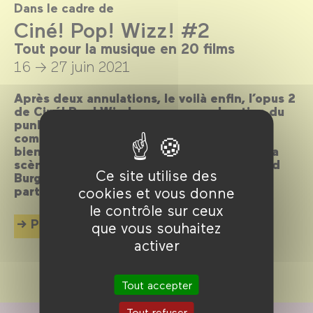
Dans le cadre de
Ciné! Pop! Wizz! #2
Tout pour la musique en 20 films
16 → 27 juin 2021
Après deux annulations, le voilà enfin, l’opus 2
de Ciné! Pop! Wizz!, avec une exploration du
punk au cinéma et un hommage au grand
compositeur de musique Michel Magne. Et
bien sûr, carte blanche à des invité·es de la
scène musicale, Rebeka Warrior et Bertrand
Ce site utilise des
Burgalat nous font l’honneur de leur
participation !
cookies et vous donne
le contrôle sur ceux
Plus d'info
que vous souhaitez
activer
Tout accepter
Tout refuser