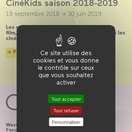
CinéKids saison 2018-2019
19 septembre 2018 →
30 juin 2019
Les mercredis et dimanches après-midi, un
film, un goûter et des animations pour tous les
cinéphiles en herbe de 18 mois à 8 ans !
Plus d'info
Ce site utilise des
cookies et vous donne
le contrôle sur ceux
que vous souhaitez
activer
Tout accepter
Tout refuser
Personnaliser
Westfield
Contactez-nous
Forum des Halles