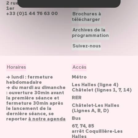
2 rue du cinéma, Paris
Le Forum recrute
1er
+33 (0)1 44 76 63 00
Brochures à
télécharger
Archives de la
programmation
Suivez-nous
Horaires
Accès
→ lundi : fermeture
Métro
hebdomadaire
Les Halles (ligne 4)
→ du mardi au dimanche
Châtelet (lignes 1, 7, 14)
: ouverture 30min avant
RER
la première séance et
fermeture 30min après
Châtelet-Les Halles
le lancement de la
(Lignes A, B, D)
dernière séance, se
Bus
reporter
à notre agenda
67, 74, 85
arrêt Coquillière-Les
Halles