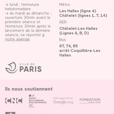
→ lundi : fermeture
Métro
hebdomadaire
Les Halles (ligne 4)
→ du mardi au dimanche :
Châtelet (lignes 1, 7, 14)
ouverture 30min avant la
première séance et
RER
fermeture 30min après le
Châtelet-Les Halles
lancement de la dernière
(Lignes A, B, D)
séance, se reporter
à
notre agenda
Bus
67, 74, 85
arrêt Coquillière-Les
Halles
Ville
de
Paris
Ils nous soutiennent