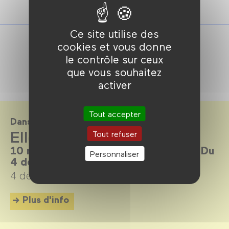
Ce site utilise des
cookies et vous donne
le contrôle sur ceux
que vous souhaitez
activer
Tout accepter
Dans le cadre de
Elles sont là pour rester
Tout refuser
10 réalisatrices aujourd’hui en France. Du
Personnaliser
4 décembre 2024 au 6 avril 2025.
4 décembre 2024 →
6 avril 2025
Plus d'info