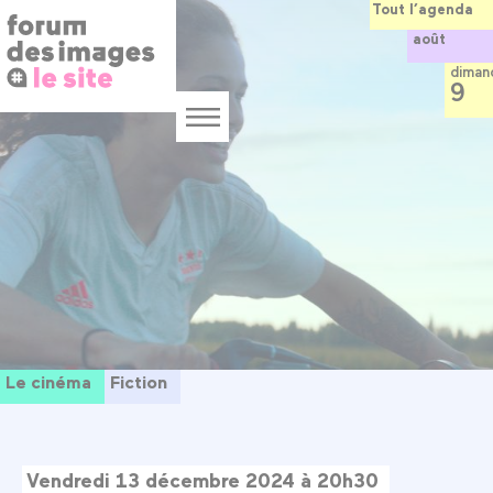
Panneau de gestion des cookies
Aller
Tout l’agenda
au
août
contenu
principal
diman
9
Menu
Le cinéma
Fiction
Vendredi 13 décembre 2024 à 20h30