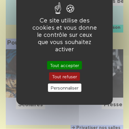
L'Étrange Festival 2026
Sois belle
Ce site utilise des
cookies et vous donne
La saison
le contrôle sur ceux
que vous souhaitez
Pour les professionnels
activer
Tout accepter
Tout refuser
Personnaliser
Scolaires
Presse
Privatiser nos salles