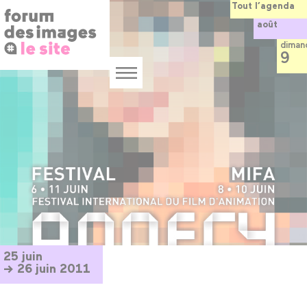
Panneau de gestion des cookies
Aller
Tout l’agenda
au
août
contenu
principal
diman
9
Menu
25 juin
→ 26 juin 2011