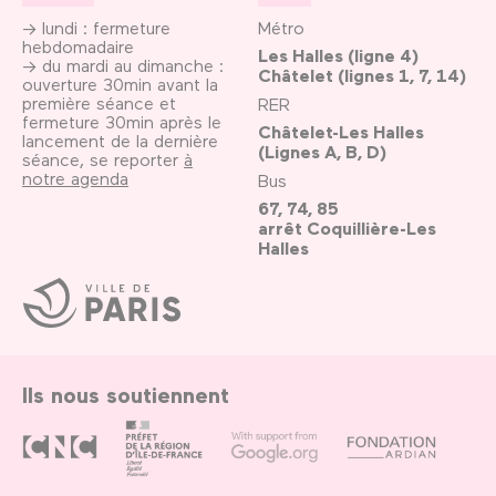
→ lundi : fermeture
Métro
hebdomadaire
Les Halles (ligne 4)
→ du mardi au dimanche :
Châtelet (lignes 1, 7, 14)
ouverture 30min avant la
première séance et
RER
fermeture 30min après le
Châtelet-Les Halles
lancement de la dernière
(Lignes A, B, D)
séance, se reporter
à
notre agenda
Bus
67, 74, 85
arrêt Coquillière-Les
Halles
Ville
de
Paris
Ils nous soutiennent