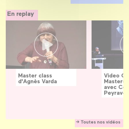
En replay
Master class
Video G
d'Agnès Varda
Masters:
avec Céd
Peyraver
Toutes nos vidéos