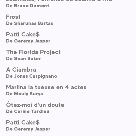
De
Bruno Dumont
Frost
De
Sharunas Bartas
Patti Cake$
De
Geremy Jasper
The Florida Project
De
Sean Baker
A Ciambra
De
Jonas Carpignano
Marlina la tueuse en 4 actes
De
Mouly Surya
Ôtez-moi d'un doute
De
Carine Tardieu
Patti Cake$
De
Geremy Jasper