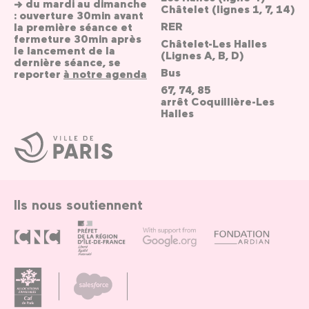
→ du mardi au dimanche
Châtelet (lignes 1, 7, 14)
: ouverture 30min avant
RER
la première séance et
fermeture 30min après
Châtelet-Les Halles
le lancement de la
(Lignes A, B, D)
dernière séance, se
Bus
reporter
à notre agenda
67, 74, 85
arrêt Coquillière-Les
Halles
Ville
de
Paris
Ils nous soutiennent