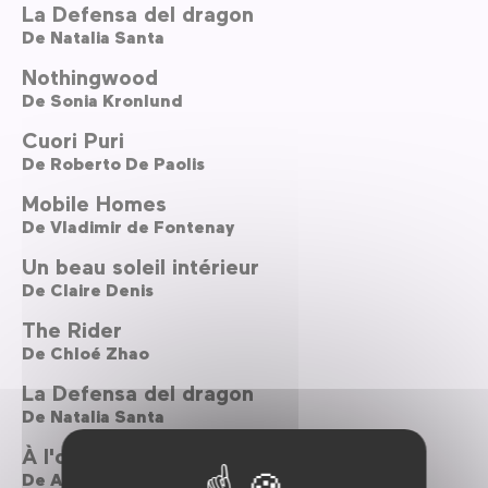
La Defensa del dragon
De
Natalia Santa
Nothingwood
De
Sonia Kronlund
Cuori Puri
De
Roberto De Paolis
Mobile Homes
De
Vladimir de Fontenay
Un beau soleil intérieur
De
Claire Denis
The Rider
De
Chloé Zhao
La Defensa del dragon
De
Natalia Santa
À l'ouest du Jourdain
De
Amos Gitaï