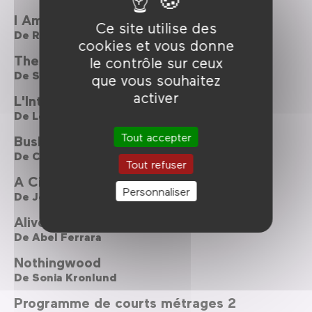
I Am Not A Witch
Ce site utilise des
De
Rungano Nyoni
cookies et vous donne
The Florida Project
le contrôle sur ceux
De
Sean Baker
que vous souhaitez
activer
L'Intrusa
De
Leonardo Di Costanzo
Tout accepter
Bushwick
De
Cary Murnion ,
Jonathan Milott
Tout refuser
A Ciambra
Personnaliser
De
Jonas Carpignano
Alive in France
De
Abel Ferrara
Nothingwood
De
Sonia Kronlund
Programme de courts métrages 2