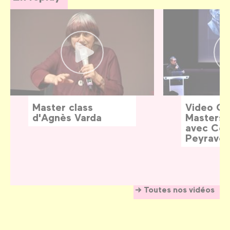
Master class
Video G
d'Agnès Varda
Masters:
avec Céd
Peyraver
Toutes nos vidéos