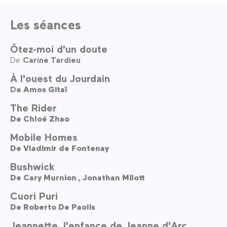
Les séances
Ôtez-moi d'un doute
De
Carine Tardieu
À l'ouest du Jourdain
De
Amos Gitaï
The Rider
De
Chloé Zhao
Mobile Homes
De
Vladimir de Fontenay
Bushwick
De
Cary Murnion ,
Jonathan Milott
Cuori Puri
De
Roberto De Paolis
Jeannette, l'enfance de Jeanne d'Arc