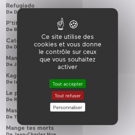
Refugiado
De
Diego Lerman
P'tit Quinquin
De
Bruno Dumont
Ce site utilise des
Catch me Daddy
cookies et vous donne
De
Daniel Wolfe
le contrôle sur ceux
Mange tes morts
que vous souhaitez
De
Jean-Charles Hue
activer
Kaguya-hime no monogatari
De
Isao Takahata
Tout accepter
Le procès de Viviane Amsalem
Tout refuser
De
Ronit Elkabetz ,
Shlomi Elkabetz
Personnaliser
Massacre à la tronçonneuse
De
Tobe Hooper
Mange tes morts
De
Jean-Charles Hue