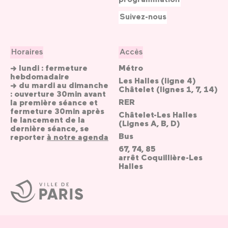
Suivez-nous
Horaires
Accès
→ lundi : fermeture
Métro
hebdomadaire
Les Halles (ligne 4)
→ du mardi au dimanche
Châtelet (lignes 1, 7, 14)
: ouverture 30min avant
RER
la première séance et
fermeture 30min après
Châtelet-Les Halles
le lancement de la
(Lignes A, B, D)
dernière séance, se
Bus
reporter
à notre agenda
67, 74, 85
arrêt Coquillière-Les
Halles
Ville
de
Paris