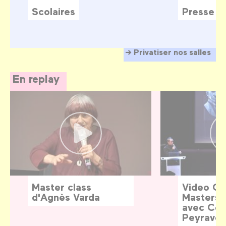
Scolaires
Presse
Privatiser nos salles
En replay
Master class
Video G
d'Agnès Varda
Masters:
avec Céd
Peyraver