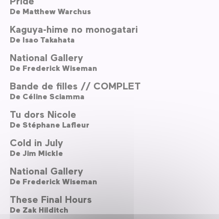
Pride
De
Matthew Warchus
Kaguya-hime no monogatari
De
Isao Takahata
National Gallery
De
Frederick Wiseman
Bande de filles // COMPLET
De
Céline Sciamma
Tu dors Nicole
De
Stéphane Lafleur
Cold in July
De
Jim Mickle
National Gallery
De
Frederick Wiseman
These Final Hours
De
Zak Hilditch