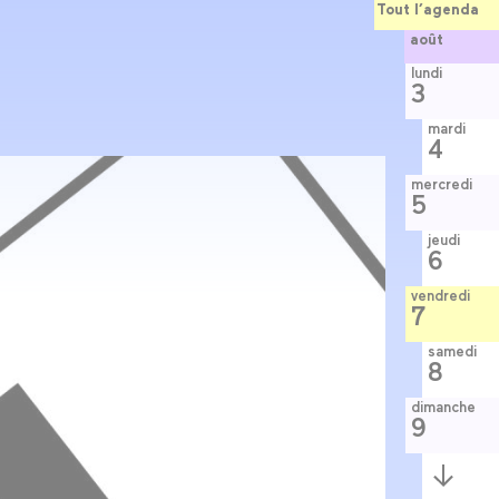
Tout l’agenda
août
lundi
3
mardi
4
mercredi
5
jeudi
6
vendredi
7
samedi
8
dimanche
9
Semaine
suivante