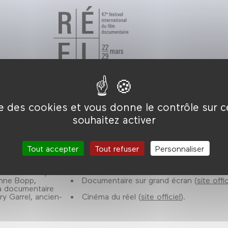
ise des cookies et vous donne le contrôle sur 
souhaitez activer
te de
Directeur des documentaires de La Sept et
Tout accepter
Tout refuser
Personnaliser
Durée : 2h.
trice artistique
inne Bopp,
Documentaire sur grand écran (
site offic
a documentaire
ry Garrel, ancien-
Cinéma du réel (
site officiel
).