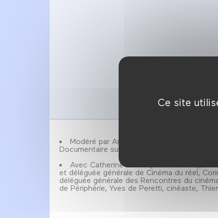
Ce site util
Modéré par Annick Peigné-Giuly, présiden
Documentaire sur grand écran.
Avec Catherine Bizern (sous réserve), direc
et déléguée générale de Cinéma du réel, Cor
déléguée générale des Rencontres du ciném
de Périphérie, Yves de Peretti, cinéaste, Thier