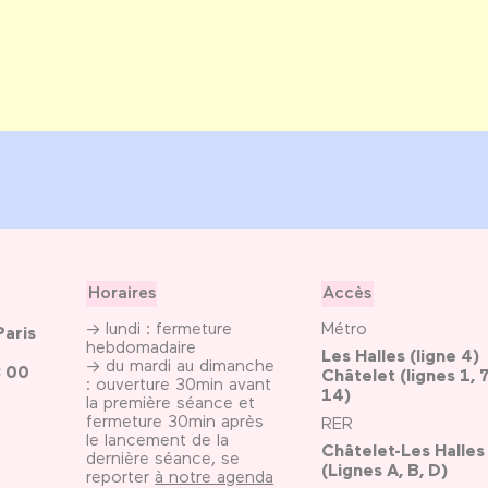
Horaires
Accès
→ lundi : fermeture
Métro
Paris
hebdomadaire
Les Halles (ligne 4)
→ du mardi au dimanche
3 00
Châtelet (lignes 1, 7
: ouverture 30min avant
14)
la première séance et
fermeture 30min après
RER
le lancement de la
Châtelet-Les Halles
dernière séance, se
(Lignes A, B, D)
reporter
à notre agenda