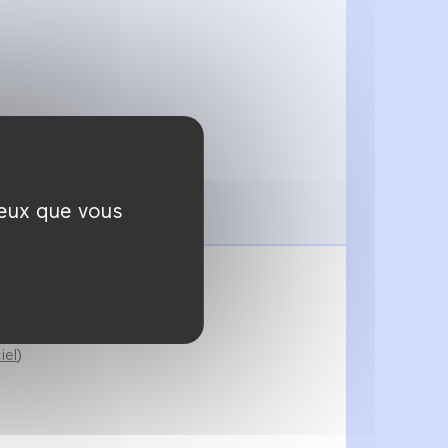
ceux que vous
 d’Arte France.
iel
)