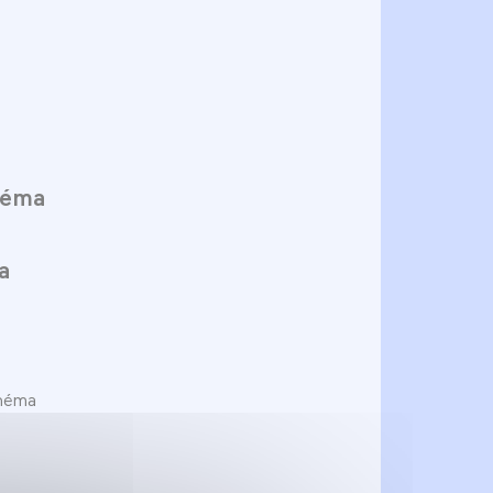
néma
a
inéma