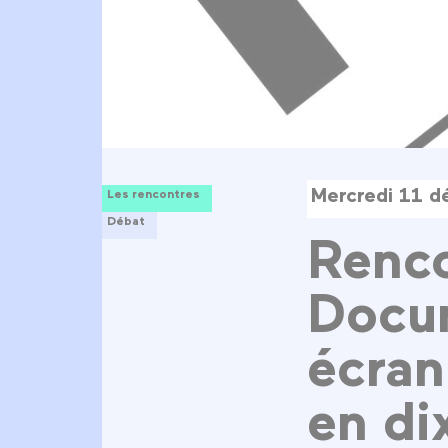
Mercredi 11 d
Les rencontres
Débat
Renco
Docum
écran
en di