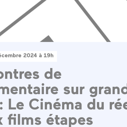
écembre 2024 à 19h
ntres de
entaire sur gran
: Le Cinéma du ré
x films étapes