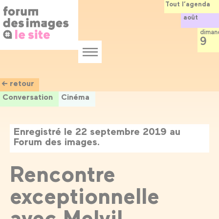
Panneau de gestion des cookies
Aller
Tout l’agenda
au
août
contenu
principal
diman
9
Menu
← retour
Conversation
Cinéma
Enregistré le 22 septembre 2019 au
Forum des images.
Rencontre
exceptionnelle
avec Melvil