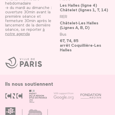
hebdomadaire
Les Halles (ligne 4)
→ du mardi au dimanche :
Châtelet (lignes 1, 7, 14)
ouverture 30min avant la
première séance et
RER
fermeture 30min après le
Châtelet-Les Halles
lancement de la dernière
(Lignes A, B, D)
séance, se reporter
à
notre agenda
Bus
67, 74, 85
arrêt Coquillière-Les
Halles
Ville
de
Paris
Ils nous soutiennent