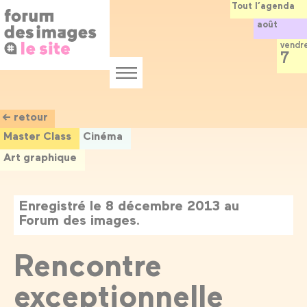
Panneau de gestion des cookies
Aller
Tout l’agenda
au
août
contenu
principal
vendr
7
Menu
← retour
Master Class
Cinéma
Art graphique
Enregistré le 8 décembre 2013 au
Forum des images.
Rencontre
exceptionnelle