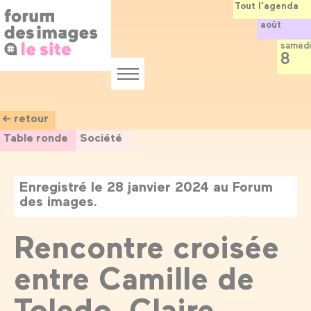
Panneau de gestion des cookies
Aller
Tout l’agenda
au
août
contenu
principal
samedi
8
Menu
← retour
Table ronde
Société
Enregistré le 28 janvier 2024 au Forum
des images.
Rencontre croisée
entre Camille de
Toledo, Claire