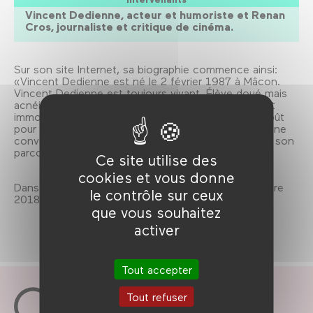
Vincent Dedienne, acteur et humoriste et Renan
Cros, journaliste et critique de cinéma.
Sur son site Internet, sa biographie commence ainsi:
«Vincent Dedienne est né le 2 février 1987 à Mâcon.
Vincent Dedienne est toujours vivant. Élève doué mais
acnéique, il développe dès le plus jeune âge un goût
immodéré pour le théâtre et la comédie. Et un dégoût
pour le sport et les endives braisées.» Le temps d’une
conversation, ponctuée d’extraits choisis, il évoque son
parcours et ses goûts en matière d’humour.
Ce site utilise des
cookies et vous donne
Dans le cadre de Drôle de rencontre du 15 novembre
le contrôle sur ceux
2018 au 13 juin 2019.
que vous souhaitez
activer
Tout accepter
Tout refuser