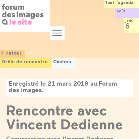
Panneau de gestion des cookies
Aller
Tout l’agenda
au
août
contenu
principal
jeudi
6
Menu
← retour
Drôle de rencontre
Cinéma
Enregistré le 21 mars 2019 au Forum
des images.
Rencontre avec
Vincent Dedienne
Conversation avec Vincent Dedienne