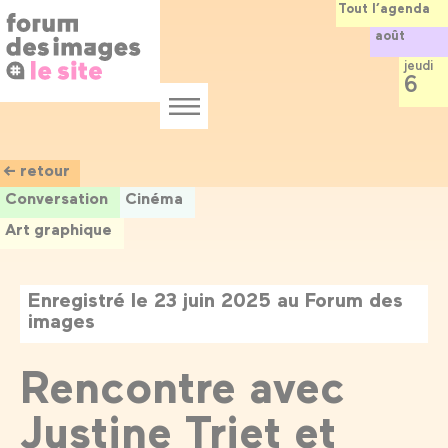
Panneau de gestion des cookies
Aller
Tout l’agenda
au
août
contenu
principal
jeudi
6
Menu
← retour
Conversation
Cinéma
Art graphique
Enregistré le 23 juin 2025 au Forum des
images
Rencontre avec
Justine Triet et