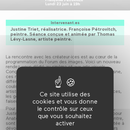
Intervenant.es
Justine Triet, réalisatrice. Françoise Pétrovitch,
peintre. Séance conçue et animée par Thomas
Lévy-Lasne, artiste peintre.
La rencontre avec les créateur·ices est au cœur de la
programmation du Forum des images. Voici un nouveau
rendez-vous dédié au cinéma et aux arts visuels.
Conçues et animées par le peintre Thomas Lévy-Lasne,
ces rencontres rassemblent des artistes issu·es de
différents arts visuels, pour une plongée dans les
coulisses de la création et un dévoilement du geste
artistique. Une occasion de confronter les expériences,
Ce site utilise des
les goûts et pourquoi pas croiser le fer entre
cookies et vous donne
faiseur·euses d’images de plusieurs disciplines.
le contrôle sur ceux
Pour le premier numéro de ce nouveau rendez-vous,
Justine Triet, réalisatrice (Palme d'Or Cannes 2023 pour
que vous souhaitez
Anatomie d'une chute), et Françoise Pétrovitch, peintre,
activer
sont amenées d’une manière sérieuse et décontractée à
dévoiler un peu plus d’elles-mêmes en parlant de leurs