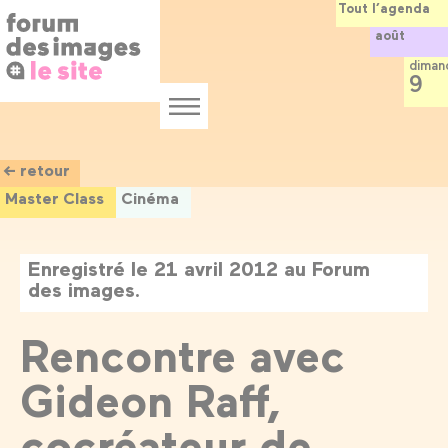
Panneau de gestion des cookies
Aller
Tout l’agenda
au
août
contenu
principal
diman
9
Menu
← retour
Master Class
Cinéma
Enregistré le 21 avril 2012 au Forum
des images.
Rencontre avec
Gideon Raff,
cocréateur de