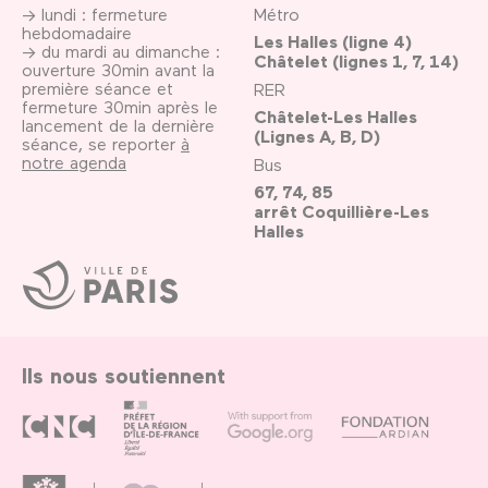
→ lundi : fermeture
Métro
hebdomadaire
Les Halles (ligne 4)
→ du mardi au dimanche :
Châtelet (lignes 1, 7, 14)
ouverture 30min avant la
première séance et
RER
fermeture 30min après le
Châtelet-Les Halles
lancement de la dernière
(Lignes A, B, D)
séance, se reporter
à
notre agenda
Bus
67, 74, 85
arrêt Coquillière-Les
Halles
Ville
de
Paris
Ils nous soutiennent