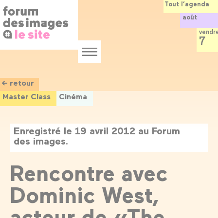
Panneau de gestion des cookies
Aller
Tout l’agenda
au
août
contenu
principal
vendr
7
Menu
← retour
Master Class
Cinéma
Enregistré le 19 avril 2012 au Forum
des images.
Rencontre avec
Dominic West,
acteur de «The