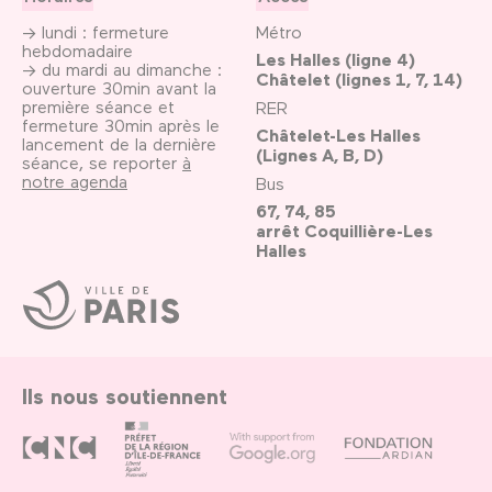
→ lundi : fermeture
Métro
hebdomadaire
Les Halles (ligne 4)
→ du mardi au dimanche :
Châtelet (lignes 1, 7, 14)
ouverture 30min avant la
première séance et
RER
fermeture 30min après le
Châtelet-Les Halles
lancement de la dernière
(Lignes A, B, D)
séance, se reporter
à
notre agenda
Bus
67, 74, 85
arrêt Coquillière-Les
Halles
Ville
de
Paris
Ils nous soutiennent