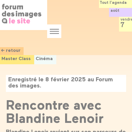
Panneau de gestion des cookies
Aller
Tout l’agenda
au
août
contenu
principal
vendr
7
Menu
← retour
Master Class
Cinéma
Enregistré le 8 février 2025 au Forum
des images.
Rencontre avec
Blandine Lenoir
Blandine Lenoir revient sur son parcours de