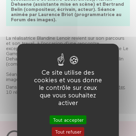
Dehaene (assistante mise en scène) et Bertrand
Belin (compositeur, écrivain, acteur). Séance
animée par Laurence Briot (programmatrice au
Forum des images).
La réalisatrice Blandine Lenoir revient sur son parcours
et son travail, à l’occasion d’une rencontre
exceptionnelle à laquelle elle a souhaité convier Marie Le
Garrec (costumière et cheffe-décoratrice), Marion
Dehaene (assistante mise en scène) et Bertrand Belin
(compositeur, écrivain, acteur).
Ce site utilise des
Séance enregistrée le 8 février 2025 au Forum des
cookies et vous donne
images.
le contrôle sur ceux
Dans le cadre de la hématique
Elles sont là pour rester
,
10 réalisatrices aujourd’hui en France.
que vous souhaitez
activer
Tout accepter
Tout refuser