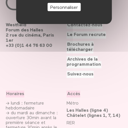
Personnaliser
Westfield
Contactez-nous
Forum des Halles
Le Forum recrute
2 rue du cinéma, Paris
1er
Brochures à
+33 (0)1 44 76 63 00
télécharger
Archives de la
programmation
Suivez-nous
Horaires
Accès
→ lundi : fermeture
Métro
hebdomadaire
Les Halles (ligne 4)
→ du mardi au dimanche :
Châtelet (lignes 1, 7, 14)
ouverture 30min avant la
première séance et
RER
fermeture 30min après le