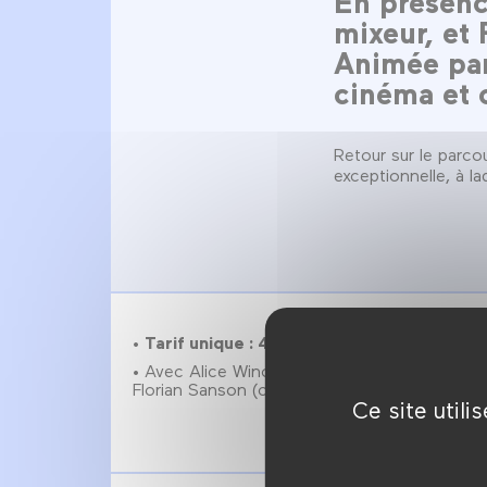
En présenc
mixeur, et 
Animée par
cinéma et c
Retour sur le parcou
exceptionnelle, à la
•
Tarif unique : 4€
• Avec Alice Winocour (réalisatrice), Marc Doi
Florian Sanson (chef décorateur).
Ce site util