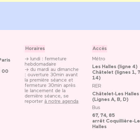
Horaires
Accès
→ lundi : fermeture
Métro
Paris
hebdomadaire
Les Halles (ligne 4)
→ du mardi au dimanche
3 00
Châtelet (lignes 1, 7
: ouverture 30min avant
14)
la première séance et
fermeture 30min après
RER
le lancement de la
Châtelet-Les Halles
dernière séance, se
(Lignes A, B, D)
reporter
à notre agenda
Bus
67, 74, 85
arrêt Coquillière-Le
Halles