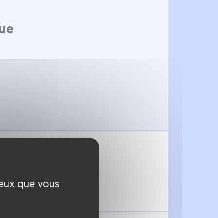
que
heffe de rubrique
ceux que vous