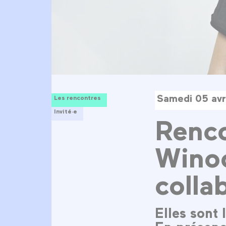
Samedi 05 avr
Les rencontres
Invité·e
Renco
Winoc
colla
Elles sont 