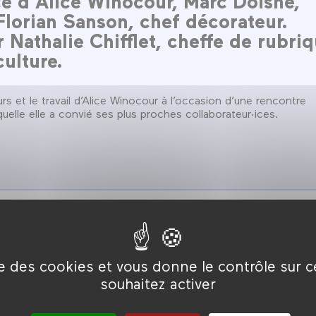
e d'Alice Winocour, Marc Doisne,
Florian Sanson, chef décorateur.
 Nathalie Chifflet, cheffe de rubri
ulture.
rs et le travail d’Alice Winocour à l’occasion d’une rencontre
quelle elle a convié ses plus proches collaborateur·ices.
• Rencontre animée par Nathalie Chifflet (c
cinéma et culture)
sne (mixeur) et
• Durée : 1h30
ise des cookies et vous donne le contrôle sur 
souhaitez activer