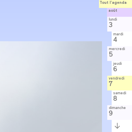
Tout l’agenda
août
lundi
3
mardi
4
mercredi
5
jeudi
6
vendredi
7
samedi
8
dimanche
9
Semaine
suivante