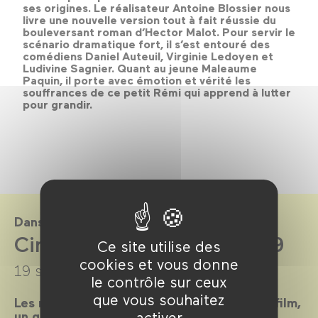
ses origines. Le réalisateur Antoine Blossier nous
livre une nouvelle version tout à fait réussie du
bouleversant roman d’Hector Malot. Pour servir le
scénario dramatique fort, il s’est entouré des
comédiens Daniel Auteuil, Virginie Ledoyen et
Ludivine Sagnier. Quant au jeune Maleaume
Paquin, il porte avec émotion et vérité les
souffrances de ce petit Rémi qui apprend à lutter
pour grandir.
Dans le cadre de
CinéKids saison 2018-2019
Ce site utilise des
cookies et vous donne
19 septembre 2018 →
30 juin 2019
le contrôle sur ceux
que vous souhaitez
Les mercredis et dimanches après-midi, un film,
activer
un goûter et des animations pour tous les