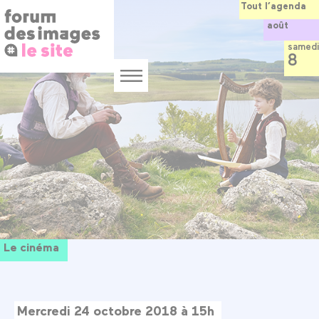
Panneau de gestion des cookies
Aller
Tout l’agenda
au
août
contenu
principal
samedi
8
Menu
Le cinéma
Mercredi 24 octobre 2018 à 15h