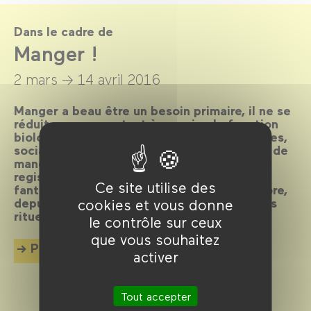
Dans le cadre de
Manger !
2 mars →
14 avril 2016
Manger a beau être un besoin primaire, il ne se
réduit pas pour autant à une simple fonction
biologique. Avec ses dimensions symboliques,
sociales, économiques et politiques, l’acte de
manger inspire le cinéma qui, dans des
registres très variés allant du burlesque au
Ce site utilise des
fantastique, questionne ce que l’on incorpore,
depuis nos modes de production jusqu’à nos
cookies et vous donne
rituels de consommation.
le contrôle sur ceux
que vous souhaitez
Plus d'info
activer
Tout accepter