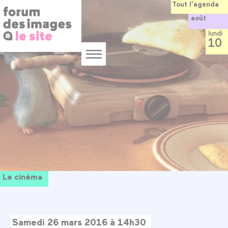
Panneau de gestion des cookies
Aller
Tout l’agenda
au
août
contenu
principal
lundi
10
Menu
Le cinéma
Samedi 26 mars 2016 à 14h30