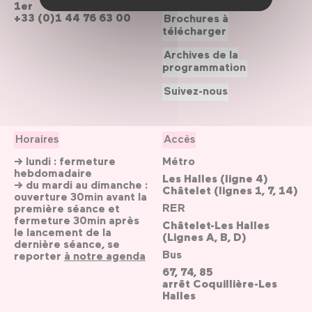
1er
+33 (0)1 44 76 63 00
Brochures à
télécharger
Archives de la
programmation
Suivez-nous
Horaires
Accès
→ lundi : fermeture
Métro
hebdomadaire
Les Halles (ligne 4)
→ du mardi au dimanche :
Châtelet (lignes 1, 7, 14)
ouverture 30min avant la
RER
première séance et
fermeture 30min après
Châtelet-Les Halles
le lancement de la
(Lignes A, B, D)
dernière séance, se
Bus
reporter
à notre agenda
67, 74, 85
arrêt Coquillière-Les
Halles