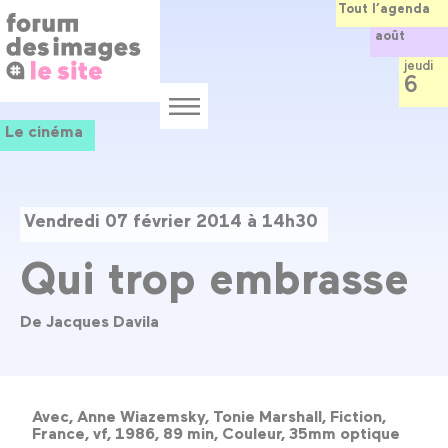
Panneau de gestion des cookies
Aller
Tout l’agenda
au
août
contenu
principal
jeudi
6
Menu
Le cinéma
Vendredi 07 février 2014 à 14h30
Qui trop embrasse
De Jacques Davila
Avec, Anne Wiazemsky, Tonie Marshall, Fiction,
France, vf, 1986, 89 min, Couleur, 35mm optique