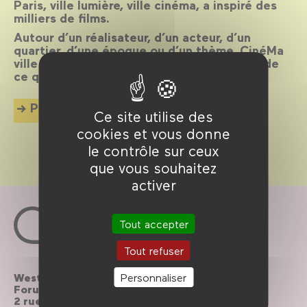
Paris, ville lumière, ville cinéma, a inspiré des
milliers de films.
Autour d’un réalisateur, d’un acteur, d’un
quartier, d’une époque ou d’un thème, CinéMa
ville propose chaque mois une exploration de
ce qui palpite dans la cité.
Plus d'info
Ce site utilise des
cookies et vous donne
le contrôle sur ceux
que vous souhaitez
activer
Tout accepter
Tout refuser
Westfield
Personnaliser
Contactez-nous
Forum des Halles
2 rue du cinéma, Paris
Le Forum recrute