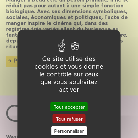
réduit pas pour autant à une simple fonction
biologique. Avec ses dimensions symboliques,
sociales, économiques et politiques, l’acte de
manger inspire le cinéma qui, dans des
registres très variés allant du burlesque au
fantastique, questionne ce que l’on incorpore,
depuis nos modes de production jusqu’à nos
rituels de consommation.
Ce site utilise des
Plus d'info
cookies et vous donne
le contrôle sur ceux
que vous souhaitez
activer
Tout accepter
Tout refuser
Personnaliser
Westfield
Contactez-nous