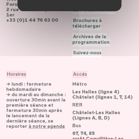
Forum des Halles
2 rue du cinéma, Paris
Le Forum recrute
1er
+33 (0)1 44 76 63 00
Brochures à
télécharger
Archives de la
programmation
Suivez-nous
Horaires
Accès
→ lundi : fermeture
Métro
hebdomadaire
Les Halles (ligne 4)
→ du mardi au dimanche :
Châtelet (lignes 1, 7, 14)
ouverture 30min avant la
RER
première séance et
fermeture 30min après
Châtelet-Les Halles
le lancement de la
(Lignes A, B, D)
dernière séance, se
Bus
reporter
à notre agenda
67, 74, 85
arrêt Coquillière-Les