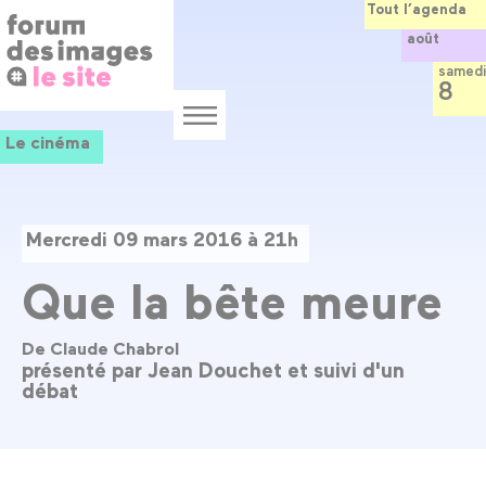
Panneau de gestion des cookies
Aller
Tout l’agenda
au
août
contenu
principal
samedi
8
Menu
Le cinéma
Mercredi 09 mars 2016 à 21h
Que la bête meure
De Claude Chabrol
présenté par Jean Douchet et suivi d'un
débat