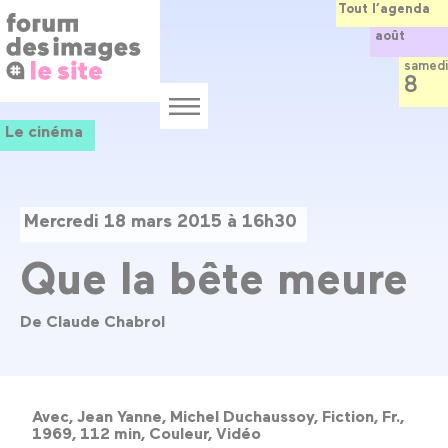
Panneau de gestion des cookies
Aller
Tout l’agenda
au
août
contenu
principal
samedi
8
Menu
Le cinéma
Mercredi 18 mars 2015 à 16h30
Que la bête meure
De Claude Chabrol
Avec, Jean Yanne, Michel Duchaussoy, Fiction, Fr.,
1969, 112 min, Couleur, Vidéo