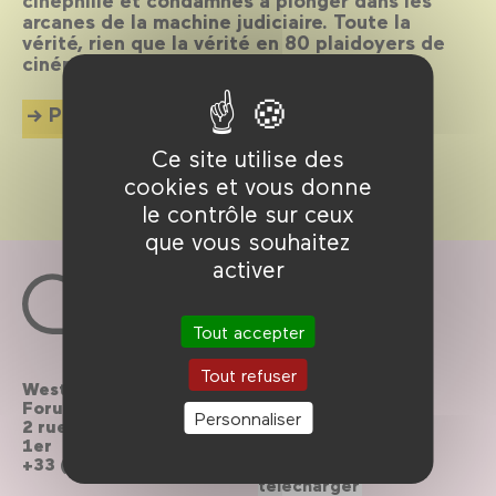
arcanes de la machine judiciaire. Toute la
vérité, rien que la vérité en 80 plaidoyers de
cinéma.
Plus d'info
Ce site utilise des
cookies et vous donne
le contrôle sur ceux
que vous souhaitez
activer
Tout accepter
Tout refuser
Westfield
Contactez-nous
Forum des Halles
Personnaliser
2 rue du cinéma, Paris
Le Forum recrute
1er
+33 (0)1 44 76 63 00
Brochures à
télécharger