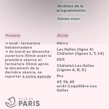
Archives de la
programmation
Suivez-nous
Horaires
Accès
→ lundi : fermeture
Métro
hebdomadaire
Les Halles (ligne 4)
→ du mardi au dimanche :
Châtelet (lignes 1, 7, 14)
ouverture 30min avant la
RER
première séance et
fermeture 30min après
Châtelet-Les Halles
le lancement de la
(Lignes A, B, D)
dernière séance, se
Bus
reporter
à notre agenda
67, 74, 85
arrêt Coquillière-Les
Halles
Ville
de
Paris