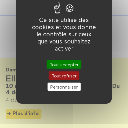
Ce site utilise des
cookies et vous donne
le contrôle sur ceux
que vous souhaitez
activer
Tout accepter
Dans le cadre de
Elles sont là pour rester
Tout refuser
10 réalisatrices aujourd’hui en France. Du
Personnaliser
4 décembre 2024 au 6 avril 2025.
4 décembre 2024 →
6 avril 2025
Plus d'info