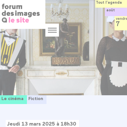
Panneau de gestion des cookies
Aller
Tout l’agenda
au
août
contenu
principal
vendr
7
Menu
Le cinéma
Fiction
Jeudi 13 mars 2025 à 18h30