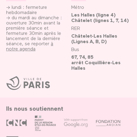
→ lundi : fermeture
Métro
hebdomadaire
Les Halles (ligne 4)
→ du mardi au dimanche :
Châtelet (lignes 1, 7, 14)
ouverture 30min avant la
première séance et
RER
fermeture 30min après le
Châtelet-Les Halles
lancement de la dernière
(Lignes A, B, D)
séance, se reporter
à
notre agenda
Bus
67, 74, 85
arrêt Coquillière-Les
Halles
Ville
de
Paris
Ils nous soutiennent