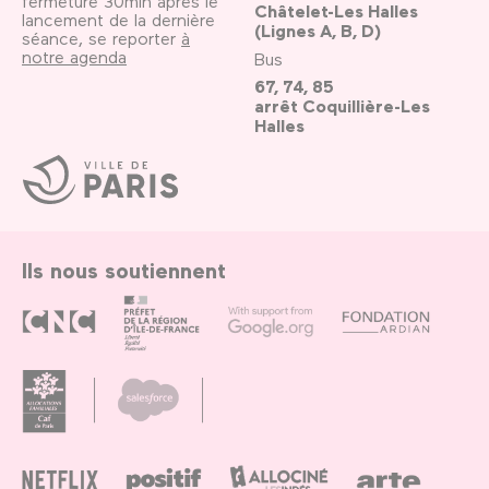
fermeture 30min après le
Châtelet-Les Halles
lancement de la dernière
(Lignes A, B, D)
séance, se reporter
à
notre agenda
Bus
67, 74, 85
arrêt Coquillière-Les
Halles
Ville
de
Paris
Ils nous soutiennent