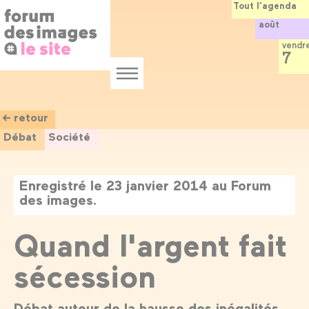
Panneau de gestion des cookies
Aller
Tout l’agenda
au
août
contenu
principal
vendr
7
Menu
← retour
Débat
Société
Enregistré le 23 janvier 2014 au Forum
des images.
Quand l'argent fait
sécession
Débat autour de la hausse des inégalités