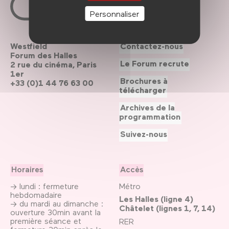
Personnaliser
Westfield
Contactez-nous
Forum des Halles
Le Forum recrute
2 rue du cinéma, Paris
1er
Brochures à
+33 (0)1 44 76 63 00
télécharger
Archives de la
programmation
Suivez-nous
Horaires
Accès
→ lundi : fermeture
Métro
hebdomadaire
Les Halles (ligne 4)
→ du mardi au dimanche :
Châtelet (lignes 1, 7, 14)
ouverture 30min avant la
première séance et
RER