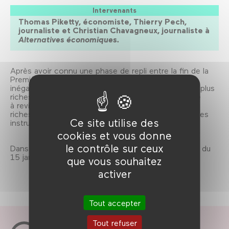
Intervenants
Thomas Piketty, économiste, Thierry Pech,
journaliste et Christian Chavagneux, journaliste à
Alternatives économiques.
Après avoir connu une phase de repli entre la fin de la
Première Guerre mondiale et les années 1960, les
inégalités sont de nouveau en hausse. Jusqu’où les plus
riches peuvent-ils creuser l’écart? Est-on condamné
à revivre une fin de 19e siècle où les 10 % les plus
riches détenaient 90 % des richesses? Quels sont les
Ce site utilise des
instruments de cohésion sociale à notre portée?
cookies et vous donne
le contrôle sur ceux
Dans le cadre de L'argent ne fait pas le bonheur (!), du
15 janvier au 28 février 2014.
que vous souhaitez
activer
Tout accepter
Tout refuser