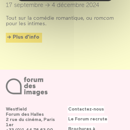
17 septembre →
4 décembre 2024
Tout sur la comédie romantique, ou
romcom
pour les intimes.
Plus d'info
Westfield
Contactez-nous
Forum des Halles
Le Forum recrute
2 rue du cinéma, Paris
1er
Brochures à
+33 (0)1 44 76 63 00