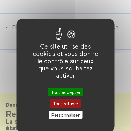
Film également programmé
jeudi 10 octobre
à 21h
Ce site utilise des
cookies et vous donne
le contrôle sur ceux
que vous souhaitez
activer
Tout accepter
Tout refuser
Dans le cadre de
Refaire l'amour
Personnaliser
La comédie romantique dans tous ses
états