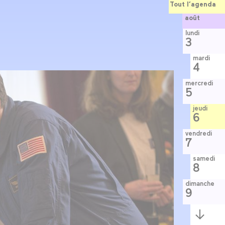
Tout l’agenda
août
lundi
3
mardi
4
mercredi
5
jeudi
6
vendredi
7
samedi
8
dimanche
9
Semaine
suivante