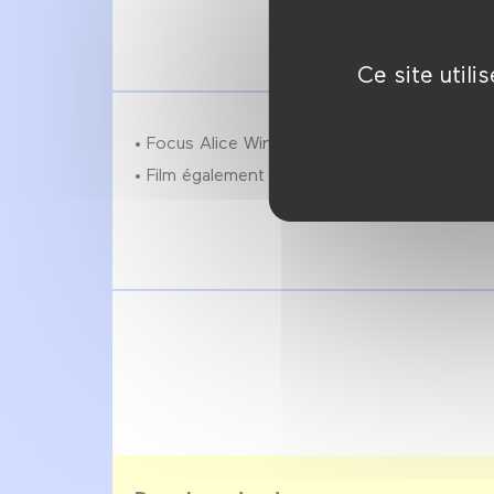
Ce site util
• Focus Alice Winocour : 29 mars → 6 avril 2
• Film également programmé
samedi 5 avr