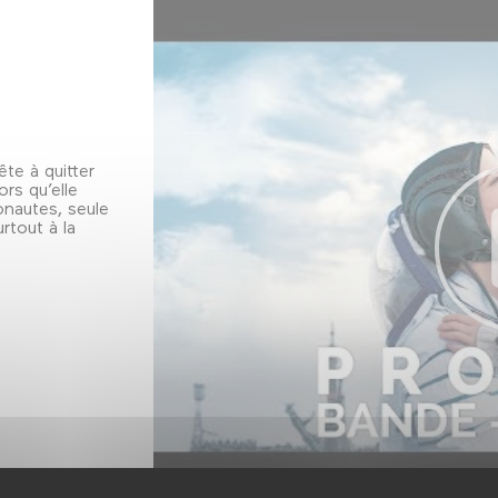
te à quitter
ors qu’elle
onautes, seule
rtout à la