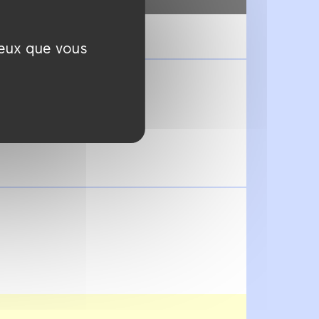
ceux que vous
lice Winocour :
avril à 18h
.
is.