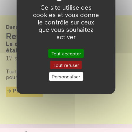
Ce site utilise des
cookies et vous donne
le contrôle sur ceux
Dans le cadre de
que vous souhaitez
Refaire l'amour
activer
La comédie romantique dans tous ses
états
Tout accepter
17 septembre →
4 décembre 2024
Tout refuser
Tout sur la comédie romantique, ou
romcom
Personnaliser
pour les intimes.
Plus d'info