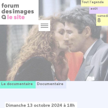
Panneau de gestion des cookies
Aller
Tout l’agenda
au
août
contenu
principal
samedi
8
Menu
Le documentaire
Documentaire
Dimanche 13 octobre 2024 à 18h