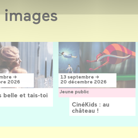
 images
embre →
13 septembre →
bre 2026
20 décembre 2026
Jeune public
 belle et tais-toi
CinéKids : au
château !