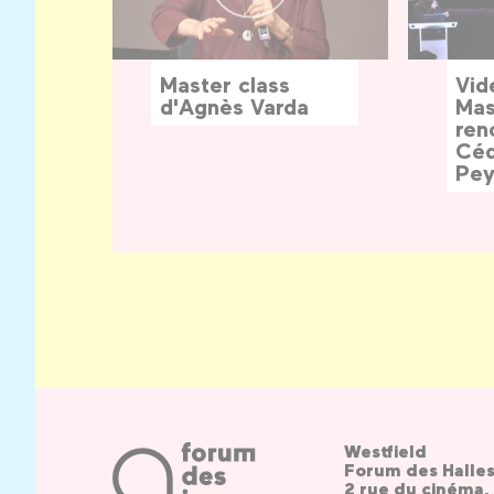
Master class
Vid
d'Agnès Varda
Mas
ren
Céd
Pey
Westfield
Forum des Halle
2 rue du cinéma, 