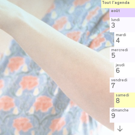
Tout l’agenda
août
lundi
3
mardi
4
mercredi
5
jeudi
6
vendredi
7
samedi
8
dimanche
9
Semaine
suivante