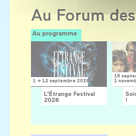
Au Forum des
Au programme
15 sept
1 → 12 septembre 2026
1 novem
L'Étrange Festival
Sois
2026
!