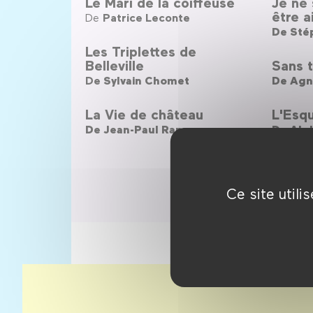
Le Mari de la coiffeuse
Je ne 
être 
De
Patrice Leconte
De
Sté
Les Triplettes de
Belleville
Sans to
De
Sylvain Chomet
De
Agn
La Vie de château
L'Esqu
De
Jean-Paul Rappeneau
De
Abde
Ce site util