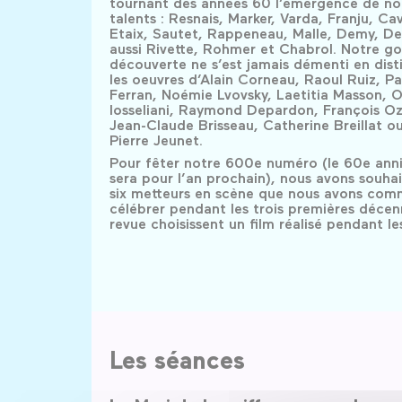
tournant des années 60 l’émergence de n
talents : Resnais, Marker, Varda, Franju, Cav
Etaix, Sautet, Rappeneau, Malle, Demy, Dev
aussi Rivette, Rohmer et Chabrol. Notre go
découverte ne s’est jamais démenti en dist
les oeuvres d’Alain Corneau, Raoul Ruiz, P
Ferran, Noémie Lvovsky, Laetitia Masson, O
Iosseliani, Raymond Depardon, François O
Jean-Claude Brisseau, Catherine Breillat o
Pierre Jeunet.
Pour fêter notre 600e numéro (le 60e anni
sera pour l’an prochain), nous avons souha
six metteurs en scène que nous avons co
célébrer pendant les trois premières décen
revue choisissent un film réalisé pendant le
Les séances