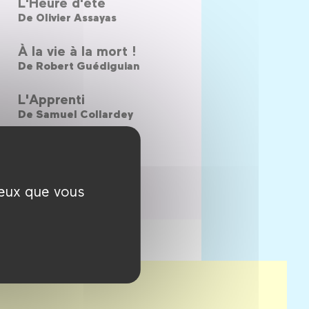
L'Heure d'été
De
Olivier Assayas
À la vie à la mort !
De
Robert Guédiguian
L'Apprenti
De
Samuel Collardey
ceux que vous