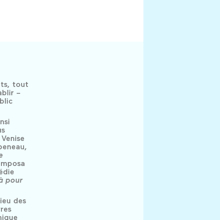
ts, tout
blir –
blic
.
nsi
us
 Venise
ppeneau,
e
 imposa
édie
là pour
lieu des
res
mique