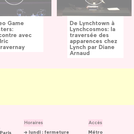
eo Game
De Lynchtown à
ters:
Lynchcosmos: la
contre avec
traversée des
ric
apparences chez
ravernay
Lynch par Diane
Arnaud
Horaires
Accès
s
→ lundi : fermeture
Métro
Paris