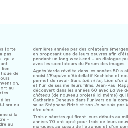
ès forte
dernières années par des créateurs émergen
ra pas
en proposant une de leurs oeuvres afin d’éta
i qui a
pendant un long week-end – un dialogue pu
stant
avec les spectateurs du Forum des images
 lien
Agnès Varda révélée dans les années 50 a ai
itique de
choisi
L’Esquive
d’Abdellatif Kechiche et no
jours
permet de revoir
Sans toit ni loi
, Lion d’or à
invention,
et l’un de ses meilleurs films. Jean-Paul Ra
port au
découvert dans les années 60 avec
La Vie d
rtes.
château
(de nouveau projeté ici même) qui
é les
Catherine Deneuve dans l’univers de la com
t-Lara ou
salue Stéphane Brizé et son
Je ne suis pas 
être aimé
.
mme si la
Trois cinéastes qui firent leurs débuts au mi
tre –
années 70 ont opté pour trois de leurs oeuv
ndre au
marquées au sceau de l’étrange et d’un co