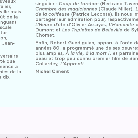
ouveaux
singulier :
Coup de torchon
(Bertrand Taver
alier,
Chambre des magiciennes
(Claude Miller),
L
ille mais
de la coiffeuse
(Patrice Leconte). Ils nous in
ût de la
partager leur admiration pour, respectiveme
inguant
L’Heure d’été
d’Olivier Assayas,
L’Humanité
d
ascale
Dumont et
Les Triplettes de Belleville
de Syl
tar
Chomet.
zon,
Enfin, Robert Guédiguian, apparu à l’orée d
u Jean-
années 80, a programmé une de ses oeuvres
plus amples,
À la vie, à la mort !
, et parraine
versaire
beau et trop peu connu premier film de Sa
ité que
Collardey,
L’Apprenti
.
mmencé à
Michel Ciment
nies de la
s dix