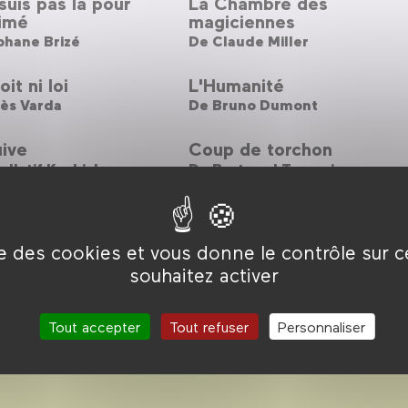
suis pas là pour
La Chambre des
aimé
magiciennes
phane Brizé
De
Claude Miller
it ni loi
L'Humanité
ès Varda
De
Bruno Dumont
ive
Coup de torchon
llatif Kechiche
De
Bertrand Tavernier
ise des cookies et vous donne le contrôle sur 
souhaitez activer
Tout accepter
Tout refuser
Personnaliser