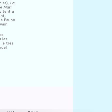
nier),
La
e Mari
vitent à
nt,
e Bruno
vain
es
 les
 le très
muel