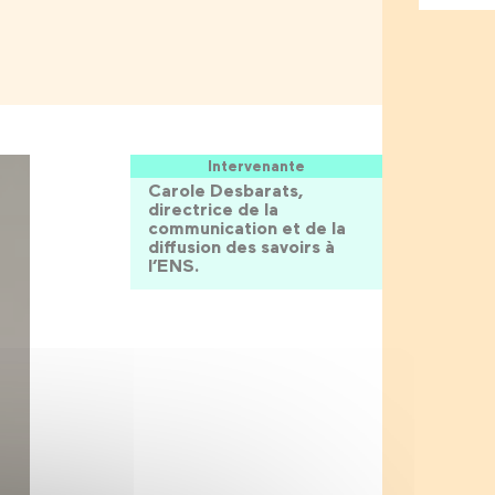
Intervenante
Carole Desbarats,
directrice de la
communication et de la
diffusion des savoirs à
l’ENS.