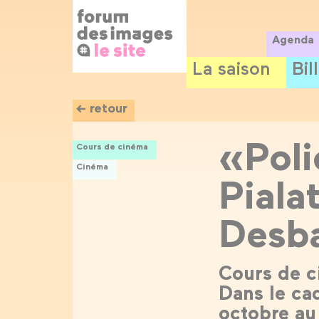
Panneau de gestion des cookies
Aller
au
contenu
Agenda
principal
La saison
Bil
← retour
«Poli
Cours de cinéma
Cinéma
Piala
Desba
Cours de c
Dans le cad
octobre a