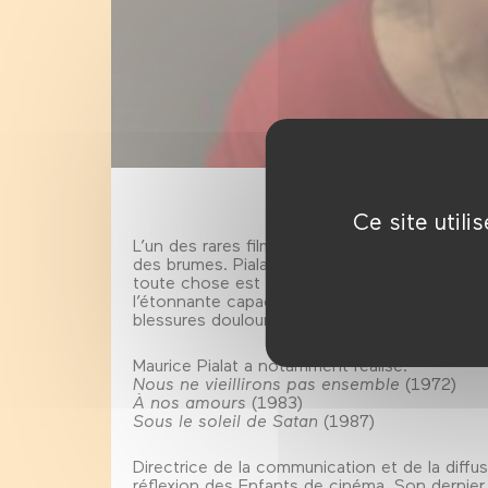
Ce site util
L’un des rares films de genre de Pialat. Quand
des brumes. Pialat y retrouve probablement 
toute chose est pourri», dit Gérard Depardie
l’étonnante capacité de Pialat à s’intéresser
blessures douloureuses.
Maurice Pialat a notamment réalisé:
Nous ne vieillirons pas ensemble
(1972)
À nos amours
(1983)
Sous le soleil de Satan
(1987)
Directrice de la communication et de la diffu
réflexion des Enfants de cinéma. Son dernier