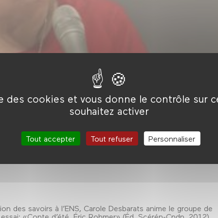
ise des cookies et vous donne le contrôle sur 
souhaitez activer
 il en parle, le réalisateur évoque le climat des Carné, de Quai
le pessimisme douloureux qui marque son œuvre. «Le fond de
u, flic apparemment conventionnel. Ce serait sans compter av
 à ses personnages, sans concession, et donc à fouiller les
Tout accepter
Tout refuser
Personnaliser
sion des savoirs à l’ENS, Carole Desbarats anime le groupe de
 essai: «Conte d’été, Éric Rohmer» (Éd. Scérén-Cndp, 2012).