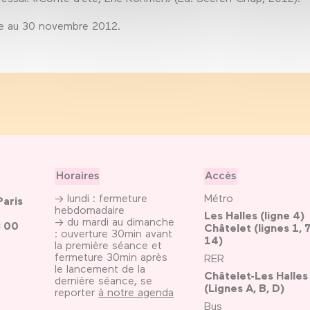
bre au 30 novembre 2012.
Horaires
Accès
→ lundi : fermeture
Métro
Paris
hebdomadaire
Les Halles (ligne 4)
→ du mardi au dimanche
3 00
Châtelet (lignes 1, 7
: ouverture 30min avant
14)
la première séance et
fermeture 30min après
RER
le lancement de la
Châtelet-Les Halles
dernière séance, se
(Lignes A, B, D)
reporter
à notre agenda
Bus