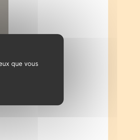
ceux que vous
ec