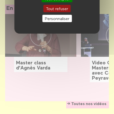
En replay
Tout refuser
Personnaliser
Master class
Video G
d'Agnès Varda
Masters:
avec Céd
Peyraver
Toutes nos vidéos