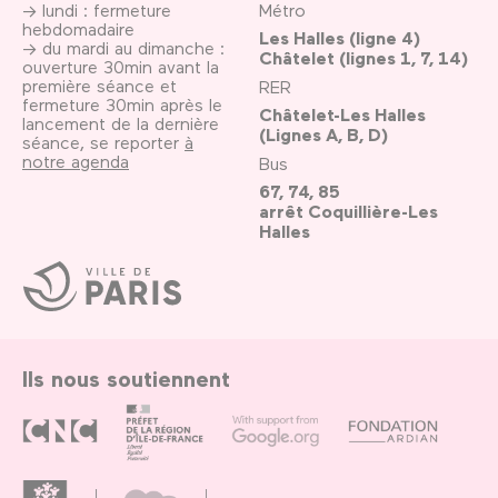
→ lundi : fermeture
Métro
hebdomadaire
Les Halles (ligne 4)
→ du mardi au dimanche :
Châtelet (lignes 1, 7, 14)
ouverture 30min avant la
première séance et
RER
fermeture 30min après le
Châtelet-Les Halles
lancement de la dernière
(Lignes A, B, D)
séance, se reporter
à
notre agenda
Bus
67, 74, 85
arrêt Coquillière-Les
Halles
Ville
de
Paris
Ils nous soutiennent