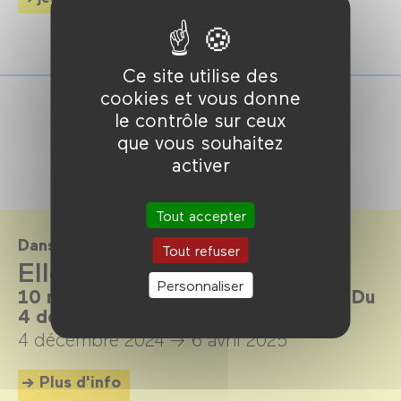
Ce site utilise des
cookies et vous donne
le contrôle sur ceux
que vous souhaitez
activer
Tout accepter
Dans le cadre de
Tout refuser
Elles sont là pour rester
Personnaliser
10 réalisatrices aujourd’hui en France. Du
4 décembre 2024 au 6 avril 2025.
4 décembre 2024 →
6 avril 2025
Plus d'info