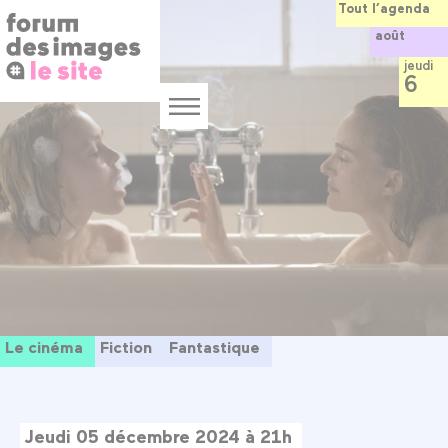
Panneau de gestion des cookies
Aller
Tout l’agenda
au
août
contenu
principal
jeudi
6
Menu
Le cinéma
Fiction
Fantastique
Jeudi 05 décembre 2024 à 21h