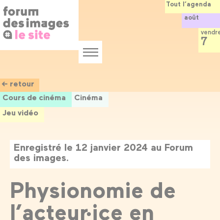
Panneau de gestion des cookies
Aller
Tout l’agenda
au
août
contenu
principal
vendr
7
Menu
← retour
Cours de cinéma
Cinéma
Jeu vidéo
Enregistré le 12 janvier 2024 au Forum
des images.
Physionomie de
l’acteur·ice en