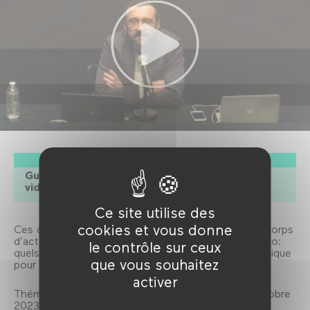
Intervenant
Guillaume Grandjean, universitaire et critique
vidéoludique.
Ce site utilise des
cookies et vous donne
Ces dernières années ont vu fleurir l’incursion des corps
d’acteur·ices dans le monde des avatars de jeu vidéo:
le contrôle sur ceux
quels sont les enjeux de cette intrusion transmédiatique
que vous souhaitez
pour le design et l’expérience de jeu?
activer
Thématique Acteurs, Actrices & Avatars, du 11 octobre
2023 au 24 janvier 2024.