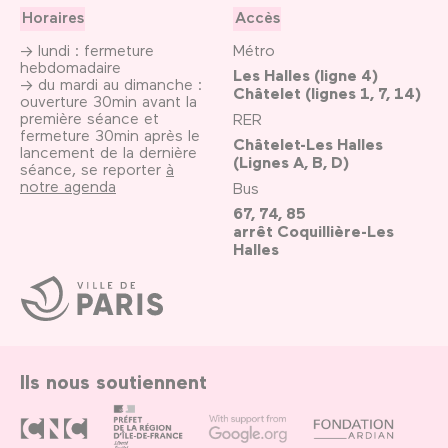
Horaires
Accès
→ lundi : fermeture
Métro
hebdomadaire
Les Halles (ligne 4)
→ du mardi au dimanche :
Châtelet (lignes 1, 7, 14)
ouverture 30min avant la
première séance et
RER
fermeture 30min après le
Châtelet-Les Halles
lancement de la dernière
(Lignes A, B, D)
séance, se reporter
à
notre agenda
Bus
67, 74, 85
arrêt Coquillière-Les
Halles
Ville
de
Paris
Ils nous soutiennent