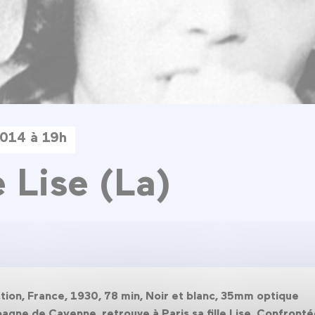
2014 à 19h
e Lise (La)
iction, France, 1930, 78 min, Noir et blanc, 35mm optique
bagne de Cayenne, retrouve à Paris sa fille Lise. Confronté