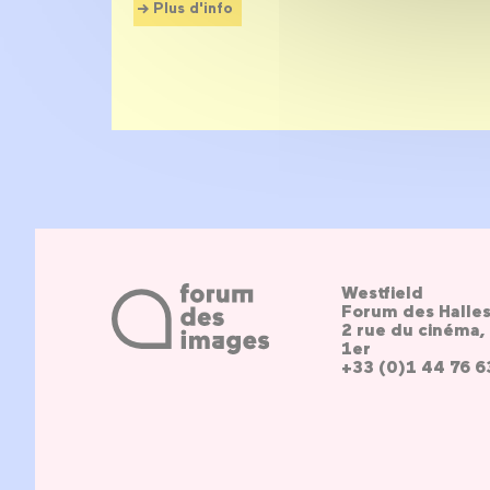
Plus d'info
Westfield
Forum des Halle
2 rue du cinéma, 
1er
+33 (0)1 44 76 6