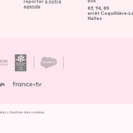
Bus
reporter
à notre
agenda
67, 74, 85
arrêt Coquillière-L
Halles
ales
Gestion des cookies