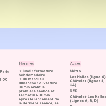
Horaires
Accès
s
→ lundi : fermeture
Métro
Paris
hebdomadaire
Les Halles (ligne 4)
→ du mardi au
3 00
Châtelet (lignes 1, 
dimanche : ouverture
14)
30min avant la
RER
première séance et
fermeture 30min
Châtelet-Les Halle
après le lancement de
(Lignes A, B, D)
la dernière séance, se