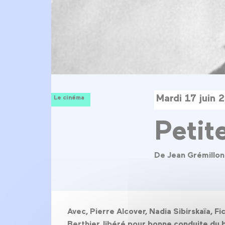
Mardi 17 juin 
Le cinéma
Petit
De Jean Grémillon
Avec, Pierre Alcover, Nadia Sibirskaïa, F
Berthier, libéré pour bonne conduite du 