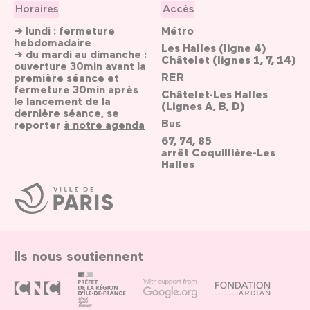
Horaires
Accès
→ lundi : fermeture
Métro
hebdomadaire
Les Halles (ligne 4)
→ du mardi au dimanche :
Châtelet (lignes 1, 7, 14)
ouverture 30min avant la
RER
première séance et
fermeture 30min après
Châtelet-Les Halles
le lancement de la
(Lignes A, B, D)
dernière séance, se
Bus
reporter
à notre agenda
67, 74, 85
arrêt Coquillière-Les
Halles
Ville
de
Paris
Ils nous soutiennent