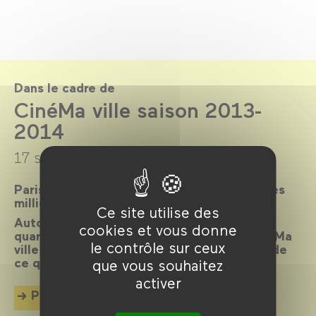
Dans le cadre de
CinéMa ville saison 2013-
2014
17 septembre 2013 →
22 juillet 2014
Paris, ville lumière, ville cinéma, a inspiré des
milliers de films.
Ce site utilise des
Autour d’un réalisateur, d’un acteur, d’un
cookies et vous donne
quartier, d’une époque ou d’un thème, CinéMa
le contrôle sur ceux
ville propose chaque mois une exploration de
ce qui palpite dans la cité.
que vous souhaitez
activer
Plus d'info