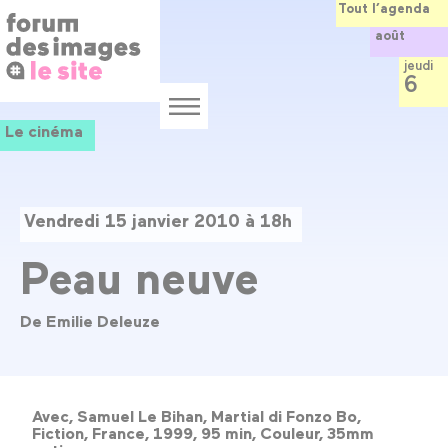
Panneau de gestion des cookies
Aller
Tout l’agenda
au
août
contenu
principal
jeudi
6
Menu
Le cinéma
Vendredi 15 janvier 2010 à 18h
Peau neuve
De Emilie Deleuze
Avec, Samuel Le Bihan, Martial di Fonzo Bo,
Fiction, France, 1999, 95 min, Couleur, 35mm