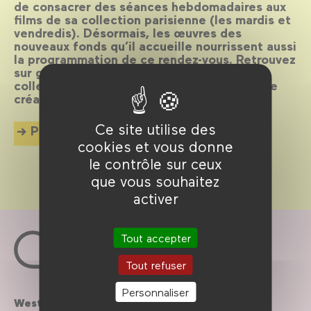
de consacrer des séances hebdomadaires aux
films de sa collection parisienne (les mardis et
vendredis). Désormais, les œuvres des
nouveaux fonds qu’il accueille nourrissent aussi
la programmation de ce rendez-vous. Retrouvez
sur grand écran les milliers de films des
collections, des grands classiques à la jeune
création.
Ce site utilise des
Plus d'info
cookies et vous donne
le contrôle sur ceux
que vous souhaitez
activer
Tout accepter
Tout refuser
Personnaliser
Westfield
Contactez-nous