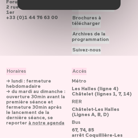
Forum des Halles
2 rue du cinéma, Paris
Le Forum recrute
1er
+33 (0)1 44 76 63 00
Brochures à
télécharger
Archives de la
programmation
Suivez-nous
Horaires
Accès
→ lundi : fermeture
Métro
hebdomadaire
Les Halles (ligne 4)
→ du mardi au dimanche :
Châtelet (lignes 1, 7, 14)
ouverture 30min avant la
RER
première séance et
fermeture 30min après
Châtelet-Les Halles
le lancement de la
(Lignes A, B, D)
dernière séance, se
Bus
reporter
à notre agenda
67, 74, 85
arrêt Coquillière-Les