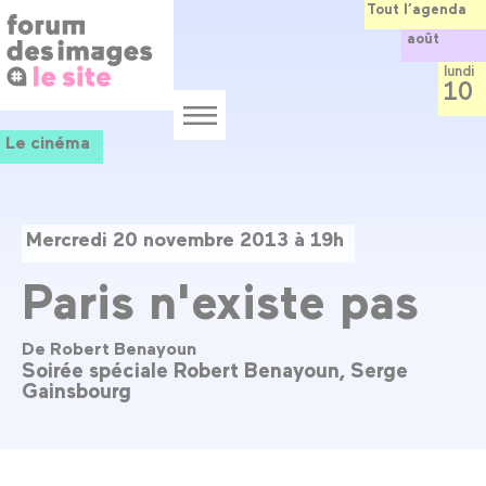
Panneau de gestion des cookies
Aller
Tout l’agenda
au
août
contenu
principal
lundi
10
Menu
Le cinéma
Mercredi 20 novembre 2013 à 19h
Paris n'existe pas
De Robert Benayoun
Soirée spéciale Robert Benayoun, Serge
Gainsbourg