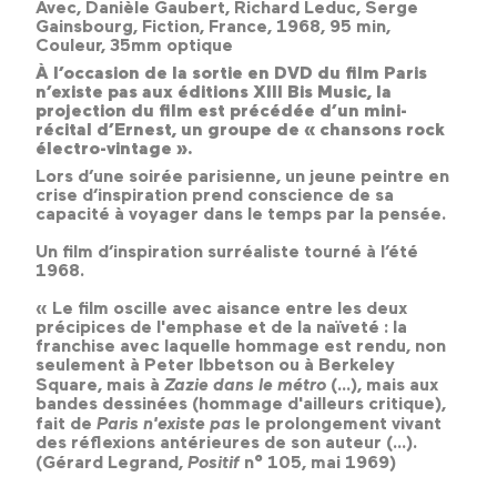
Avec, Danièle Gaubert, Richard Leduc, Serge
Gainsbourg, Fiction, France, 1968, 95 min,
Couleur, 35mm optique
À l’occasion de la sortie en DVD du film Paris
n’existe pas aux éditions XIII Bis Music, la
projection du film est précédée d’un mini-
récital d’Ernest, un groupe de « chansons rock
électro-vintage ».
Lors d’une soirée parisienne, un jeune peintre en
crise d’inspiration prend conscience de sa
capacité à voyager dans le temps par la pensée.
Un film d’inspiration surréaliste tourné à l’été
1968.
« Le film oscille avec aisance entre les deux
précipices de l'emphase et de la naïveté : la
franchise avec laquelle hommage est rendu, non
seulement à Peter Ibbetson ou à Berkeley
Square, mais à
Zazie dans le métro
(...), mais aux
bandes dessinées (hommage d'ailleurs critique),
fait de
Paris n'existe pas
le prolongement vivant
des réflexions antérieures de son auteur (...).
(Gérard Legrand,
Positif
n° 105, mai 1969)