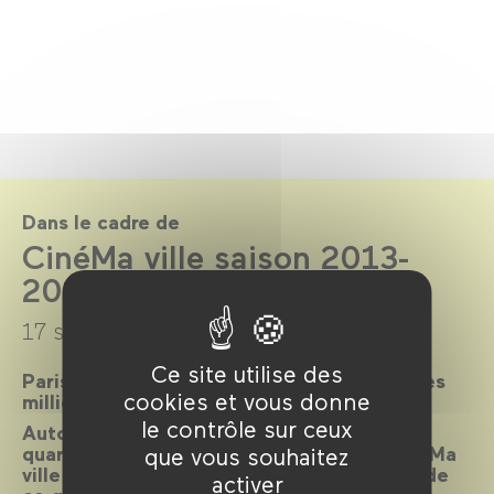
Dans le cadre de
CinéMa ville saison 2013-
2014
17 septembre 2013 →
22 juillet 2014
Ce site utilise des
Paris, ville lumière, ville cinéma, a inspiré des
cookies et vous donne
milliers de films.
le contrôle sur ceux
Autour d’un réalisateur, d’un acteur, d’un
quartier, d’une époque ou d’un thème, CinéMa
que vous souhaitez
ville propose chaque mois une exploration de
activer