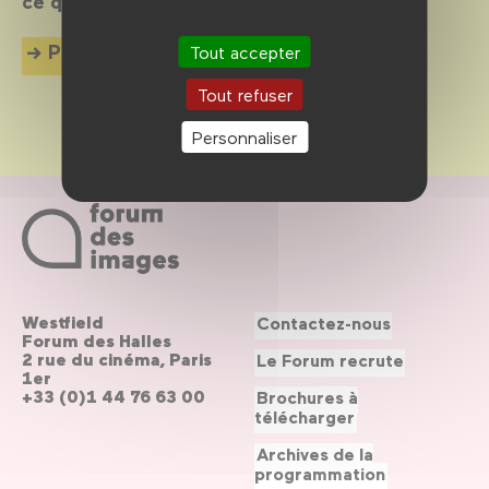
ce qui palpite dans la cité.
Plus d'info
Tout accepter
Tout refuser
Personnaliser
Westfield
Contactez-nous
Forum des Halles
2 rue du cinéma, Paris
Le Forum recrute
1er
+33 (0)1 44 76 63 00
Brochures à
télécharger
Archives de la
programmation