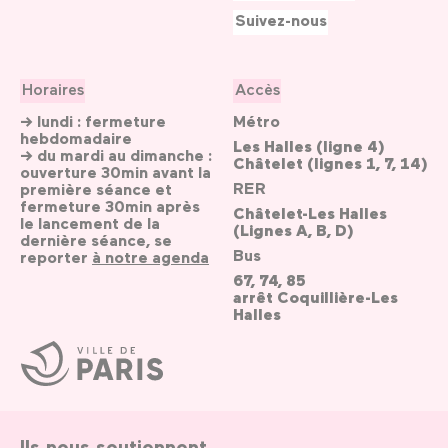
Suivez-nous
Horaires
Accès
→ lundi : fermeture
Métro
hebdomadaire
Les Halles (ligne 4)
→ du mardi au dimanche :
Châtelet (lignes 1, 7, 14)
ouverture 30min avant la
RER
première séance et
fermeture 30min après
Châtelet-Les Halles
le lancement de la
(Lignes A, B, D)
dernière séance, se
Bus
reporter
à notre agenda
67, 74, 85
arrêt Coquillière-Les
Halles
Ville
de
Paris
Ils nous soutiennent