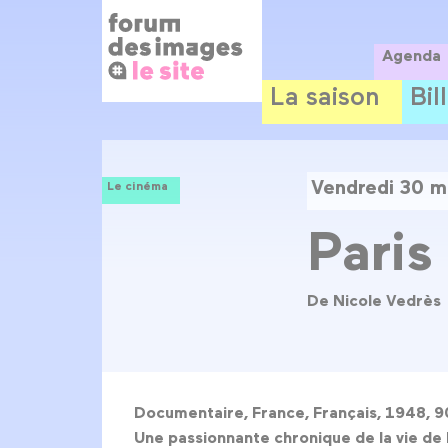
Panneau de gestion des cookies
Aller
au
contenu
Agenda
principal
La saison
Bil
Vendredi 30 m
Le cinéma
Paris
De Nicole Vedrès
Documentaire, France, Français, 1948, 9
Une passionnante chronique de la vie de P