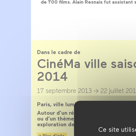
de 700 films. Alain Resnais fut assistan
Dans le cadre de
CinéMa ville sai
2014
17 septembre 2013 →
22 juillet 20
Paris, ville lumière, ville cinéma, a ins
Autour d’un réalisateur, d’un acteur, 
ou d’un thème, CinéMa ville propose 
exploration de ce qui palpite dans la c
Ce site util
Plus d'info