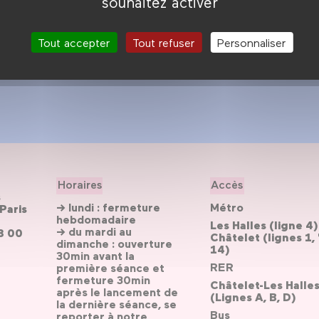
souhaitez activer
Tout accepter
Tout refuser
Personnaliser
Horaires
Accès
s
→ lundi : fermeture
Métro
Paris
hebdomadaire
Les Halles (ligne 4)
→ du mardi au
3 00
Châtelet (lignes 1, 
dimanche : ouverture
14)
30min avant la
RER
première séance et
fermeture 30min
Châtelet-Les Halle
après le lancement de
(Lignes A, B, D)
la dernière séance, se
Bus
reporter
à notre