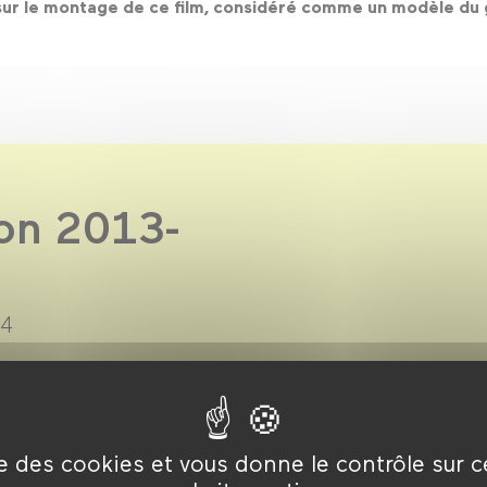
t sur le montage de ce film, considéré comme un modèle du 
son 2013-
14
piré des milliers de films.
d’un quartier, d’une époque
chaque mois une
ité.
ise des cookies et vous donne le contrôle sur 