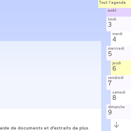
Tout l’agenda
août
lundi
3
mardi
4
mercredi
5
jeudi
6
vendredi
7
samedi
8
dimanche
9
Semaine
suivante
’aide de documents et d’extraits de plus