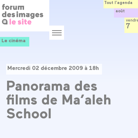
Panneau de gestion des cookies
Aller
Tout l’agenda
au
août
contenu
principal
vendr
7
Menu
Le cinéma
Mercredi 02 décembre 2009 à 18h
Panorama des
films de Ma’aleh
School