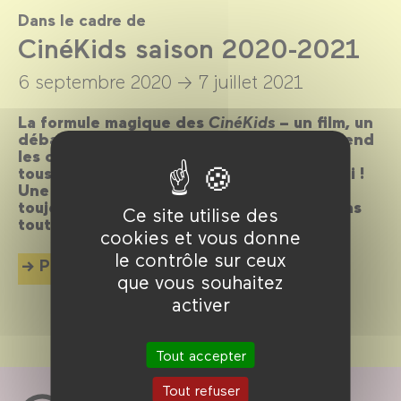
Dans le cadre de
CinéKids saison 2020-2021
6 septembre 2020 →
7 juillet 2021
La formule magique des
CinéKids
– un film, un
débat ou une animation et un goûter – attend
les cinéphiles en herbe de 18 mois à 8 ans
tous les mercredis et dimanches après-midi !
Une programmation joyeuse et ludique et
toujours dans la découverte du cinéma dans
Ce site utilise des
toutes ses formes.
cookies et vous donne
le contrôle sur ceux
Plus d'info
que vous souhaitez
activer
Tout accepter
Tout refuser