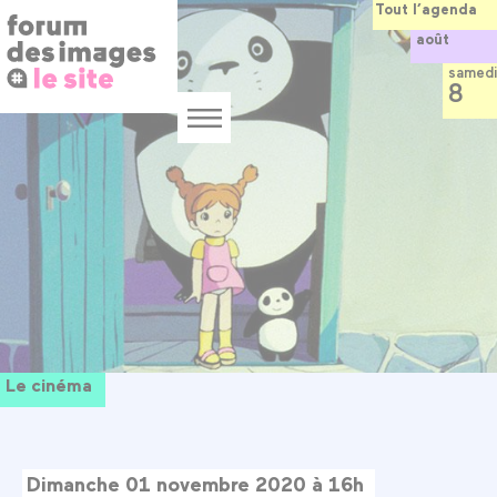
Panneau de gestion des cookies
Aller
Tout l’agenda
au
août
contenu
principal
samedi
8
Menu
Le cinéma
Dimanche 01 novembre 2020 à 16h