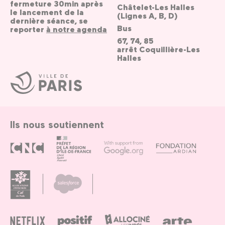
fermeture 30min après
Châtelet-Les Halles
le lancement de la
(Lignes A, B, D)
dernière séance, se
Bus
reporter
à notre agenda
67, 74, 85
arrêt Coquillière-Les
Halles
Ville
de
Paris
Ils nous soutiennent