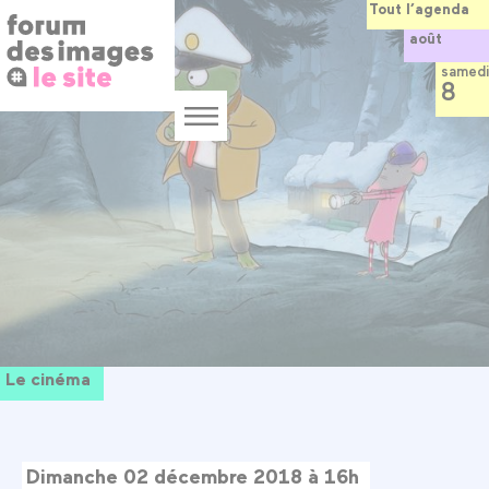
Panneau de gestion des cookies
Aller
Tout l’agenda
au
août
contenu
principal
samedi
8
Menu
Le cinéma
Dimanche 02 décembre 2018 à 16h