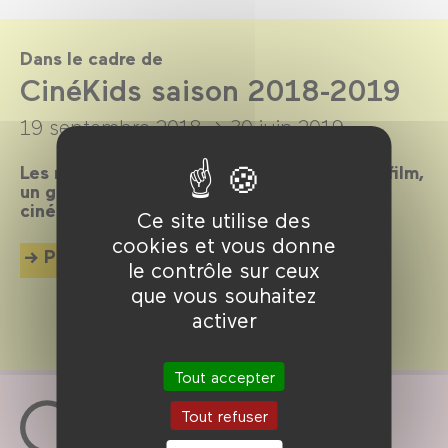
Dans le cadre de
CinéKids saison 2018-2019
19 septembre 2018 →
30 juin 2019
Les mercredis et dimanches après-midi, un film,
un goûter et des animations pour tous les
cinéphiles en herbe de 18 mois à 8 ans !
Ce site utilise des
cookies et vous donne
Plus d'info
le contrôle sur ceux
que vous souhaitez
activer
Tout accepter
Tout refuser