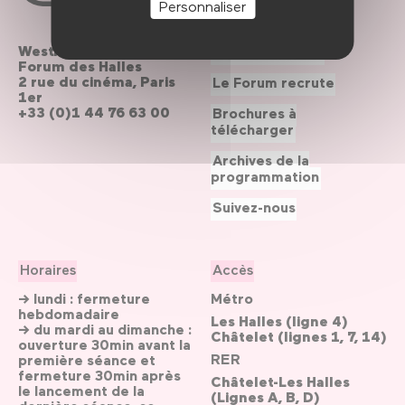
Personnaliser
Westfield
Contactez-nous
Forum des Halles
2 rue du cinéma, Paris
Le Forum recrute
1er
+33 (0)1 44 76 63 00
Brochures à
télécharger
Archives de la
programmation
Suivez-nous
Horaires
Accès
→ lundi : fermeture
Métro
hebdomadaire
Les Halles (ligne 4)
→ du mardi au dimanche :
Châtelet (lignes 1, 7, 14)
ouverture 30min avant la
RER
première séance et
fermeture 30min après
Châtelet-Les Halles
le lancement de la
(Lignes A, B, D)