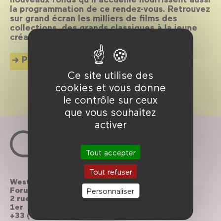
la programmation de ce rendez-vous. Retrouvez
sur grand écran les milliers de films des
collections, des grands classiques à la jeune
création.
Plus d'info
Ce site utilise des
cookies et vous donne
le contrôle sur ceux
que vous souhaitez
activer
Tout accepter
Tout refuser
Westfield
Contactez-nous
Forum des Halles
Personnaliser
2 rue du cinéma, Paris
Le Forum recrute
1er
+33 (0)1 44 76 63 00
Brochures à