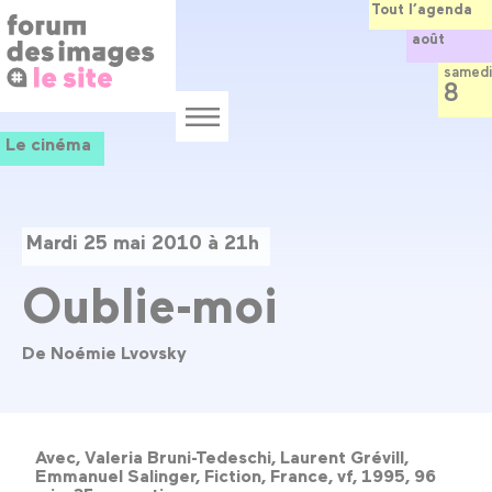
Panneau de gestion des cookies
Aller
Tout l’agenda
au
août
contenu
principal
samedi
8
Menu
Le cinéma
Mardi 25 mai 2010 à 21h
Oublie-moi
De Noémie Lvovsky
Avec, Valeria Bruni-Tedeschi, Laurent Grévill,
Emmanuel Salinger, Fiction, France, vf, 1995, 96