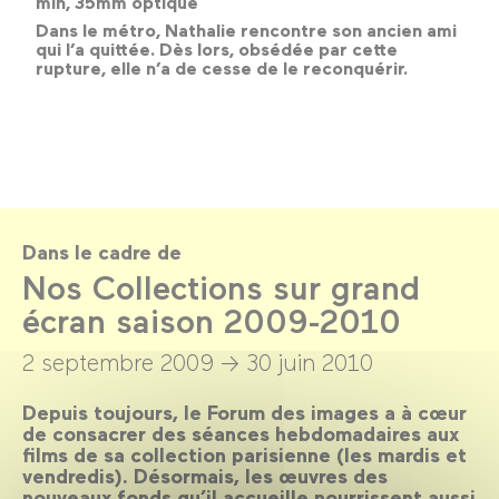
min, 35mm optique
Dans le métro, Nathalie rencontre son ancien ami
qui l’a quittée. Dès lors, obsédée par cette
rupture, elle n’a de cesse de le reconquérir.
Dans le cadre de
Nos Collections sur grand
écran saison 2009-2010
2 septembre 2009 →
30 juin 2010
Depuis toujours, le Forum des images a à cœur
de consacrer des séances hebdomadaires aux
films de sa collection parisienne (les mardis et
vendredis). Désormais, les œuvres des
nouveaux fonds qu’il accueille nourrissent aussi