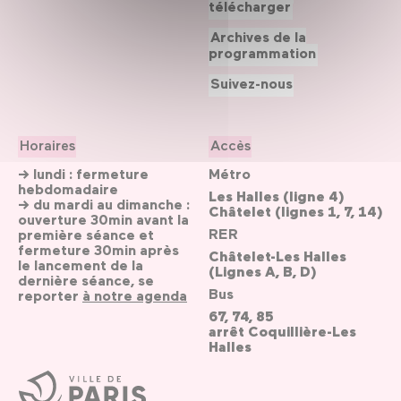
télécharger
Archives de la
programmation
Suivez-nous
Horaires
Accès
→ lundi : fermeture
Métro
hebdomadaire
Les Halles (ligne 4)
→ du mardi au dimanche :
Châtelet (lignes 1, 7, 14)
ouverture 30min avant la
RER
première séance et
fermeture 30min après
Châtelet-Les Halles
le lancement de la
(Lignes A, B, D)
dernière séance, se
Bus
reporter
à notre agenda
67, 74, 85
arrêt Coquillière-Les
Halles
Ville
de