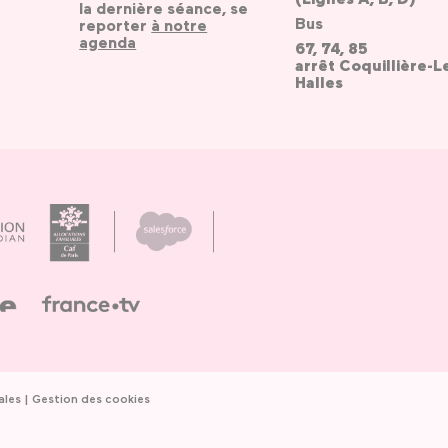
la dernière séance, se
Bus
reporter
à notre
agenda
67, 74, 85
arrêt Coquillière-L
Halles
ales
Gestion des cookies