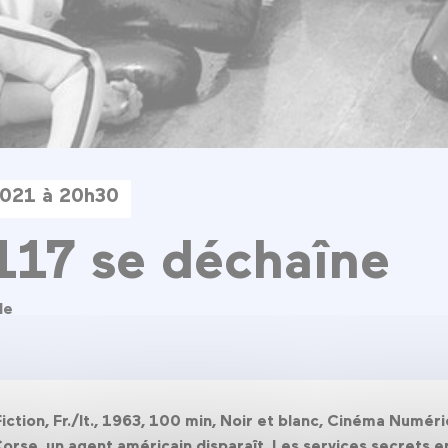
 2021 à 20h30
17 se déchaîne
le
iction, Fr./It., 1963, 100 min, Noir et blanc, Cinéma Numér
rse, un agent américain disparaît. Les services secrets en