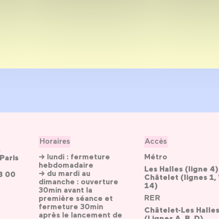
Horaires
Accès
s
→ lundi : fermeture
Métro
Paris
hebdomadaire
Les Halles (ligne 4)
→ du mardi au
3 00
Châtelet (lignes 1, 
dimanche : ouverture
14)
30min avant la
RER
première séance et
fermeture 30min
Châtelet-Les Halle
après le lancement de
(Lignes A, B, D)