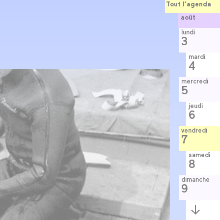
Tout l’agenda
août
lundi
3
mardi
4
mercredi
5
jeudi
6
vendredi
7
samedi
8
dimanche
9
Semaine
suivante