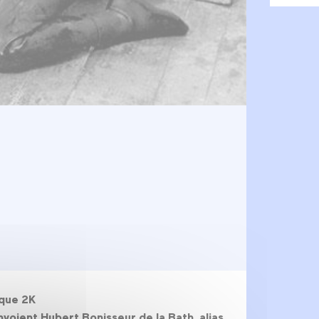
ique 2K
voient Hubert Bonisseur de la Bath, alias