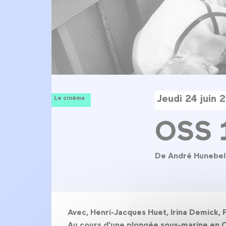
Jeudi 24 juin
Le cinéma
OSS 1
De André Hunebel
Avec, Henri-Jacques Huet, Irina Demick, F
Au cours d'une plongée sous-marine en Co