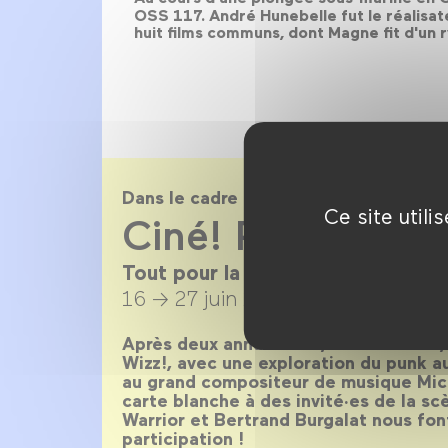
OSS 117. André Hunebelle fut le réalisate
huit films communs, dont Magne fit d'un ry
Dans le cadre de
Ce site util
Ciné! Pop! Wizz
Tout pour la musique en 20 films
16 → 27 juin 2021
Après deux annulations, le voilà enfin,
Wizz!, avec une exploration du punk 
au grand compositeur de musique Mich
carte blanche à des invité·es de la s
Warrior et Bertrand Burgalat nous fon
participation !