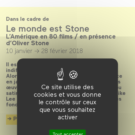
Dans le cadre de
Le monde est Stone
L’Amérique en 80 films / en présence
d’Oliver Stone
10 janvier →
28 février 2018
Il est des cinéastes qui ne laissent pas
indifférents, et Oliver Stone en fait partie.
Alors qu’il nous fait l’honneur de sa présence
en janvier, son cinéma résonne avec d’autres
Ce site utilise des
œuvres offrant une vision lyrique, critique ou
satirique des États-Unis. De John Ford à Spike
cookies et vous donne
Lee ou à Michael Mann, explorons les mythes
le contrôle sur ceux
fondateurs de l’imaginaire américain.
que vous souhaitez
activer
Plus d'info
Tout accepter