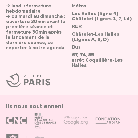
→ lundi : fermeture
Métro
hebdomadaire
Les Halles (ligne 4)
→ du mardi au dimanche :
Châtelet (lignes 1, 7, 14)
ouverture 30min avant la
RER
première séance et
fermeture 30min après
Châtelet-Les Halles
le lancement de la
(Lignes A, B, D)
dernière séance, se
Bus
reporter
à notre agenda
67, 74, 85
arrêt Coquillière-Les
Halles
Ville
de
Paris
Ils nous soutiennent