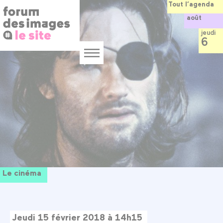
Panneau de gestion des cookies
Aller
Tout l’agenda
au
août
contenu
principal
jeudi
6
Menu
Le cinéma
Jeudi 15 février 2018 à 14h15