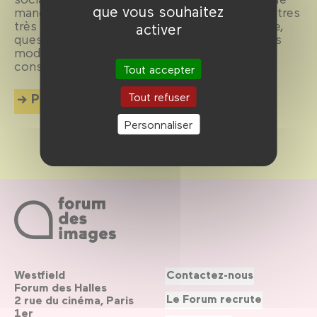
que vous souhaitez
manger inspire le cinéma qui, dans des registres
très variés allant du burlesque au fantastique,
activer
questionne ce que l’on incorpore, depuis nos
modes de production jusqu’à nos rituels de
consommation.
Tout accepter
Tout refuser
Plus d'info
Personnaliser
Westfield
Contactez-nous
Forum des Halles
Le Forum recrute
2 rue du cinéma, Paris
1er