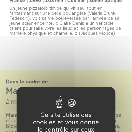
France | 1996 | 103 min | Couleur | 35mm optique
Un jeune pizzaïolo timide qui vit seul tout en
fantasmant sur une belle boulangère (Valeria Bruni-
Tedeschi), voit sa vie bouleversée par l’arrivée de sa
jeune sœur enceinte. « Claire Denis a un véritable
talent pour faire vivre les lieux et les personnages de
manière physique et charnelle. » (Jacques Morice)
Dans le cadre de
Manger !
2 mars →
14 avril 2016
Ce site utilise des
Manger a beau être un besoin primaire, il ne se
réduit pas pour autant à une simple fonction
cookies et vous donne
biologique. Avec ses dimensions symboliques,
le contrôle sur ceux
sociales, économiques et politiques, l’acte de