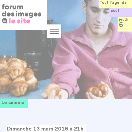
Panneau de gestion des cookies
Aller
Tout l’agenda
au
août
contenu
principal
jeudi
6
Menu
Le cinéma
Dimanche 13 mars 2016 à 21h