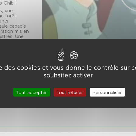
 Ghibli.
s, une
e forêt
ants
seule capable
ration mis en
ostiles. Une
me ne cesse
eur du
Voyage
ise des cookies et vous donne le contrôle sur 
souhaitez activer
Tout accepter
Tout refuser
Personnaliser
la carte Forum
En savoir plus.