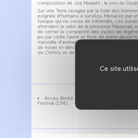
composition de Joe Hisaishi : le son du Studio
Sur une Terre ravagée par la folie des homme
poignée d’humains a survécu. Menacés par un
toxique qui ne cesse de s’étendre, ces surviv
attendent le salut de la princesse Nausicaä, 
de cerner la complexité des cycles de régéné
jeu par cette faune et flore de prime abord h
merveille d’animation sur les liens que l’hom
de nouer et dénouer avec la nature, par l’aut
de Chihiro
et de
Mon voisin Totoro
.
Ce site util
Accès illimité à toutes les séances, avec 
Festival (15€).