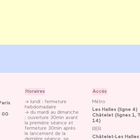
Horaires
Accès
→ lundi : fermeture
Métro
Paris
hebdomadaire
Les Halles (ligne 4)
→ du mardi au dimanche
3 00
Châtelet (lignes 1, 7
: ouverture 30min avant
14)
la première séance et
fermeture 30min après
RER
le lancement de la
Châtelet-Les Halles
dernière séance, se