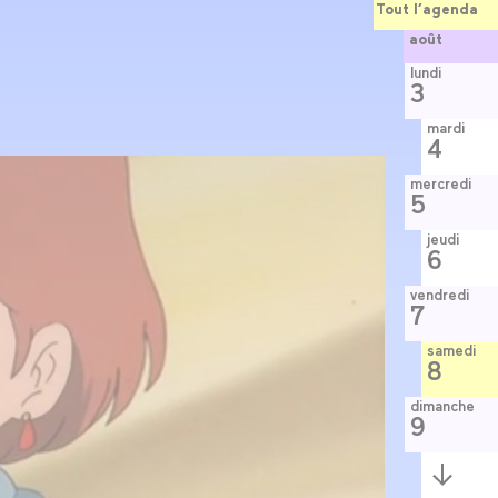
Tout l’agenda
août
lundi
3
mardi
4
mercredi
5
jeudi
6
vendredi
7
samedi
8
dimanche
9
Semaine
suivante