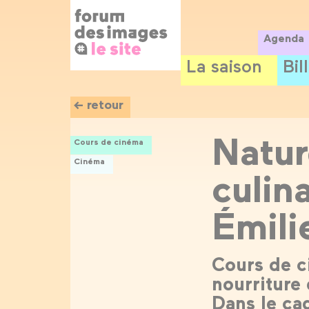
Panneau de gestion des cookies
Aller
au
contenu
Agenda
principal
La saison
Bil
← retour
Natur
Cours de cinéma
Cinéma
culin
Émili
Cours de c
nourriture 
Dans le ca