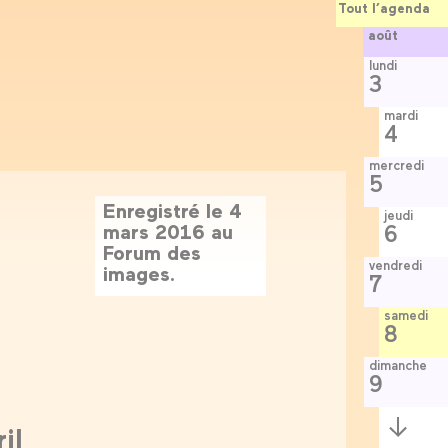
Tout l’agenda
août
lundi
3
mardi
4
mercredi
5
Enregistré le 4
jeudi
mars 2016 au
6
Forum des
vendredi
images.
7
samedi
8
dimanche
9
Semaine
il
suivante