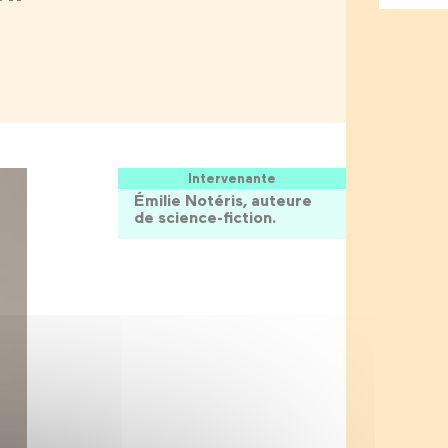
Intervenante
Émilie Notéris, auteure
de science-fiction.