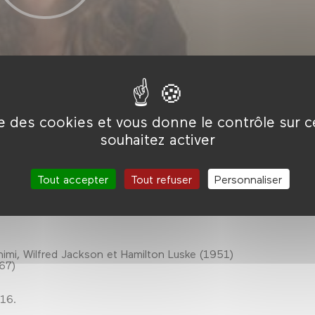
ise des cookies et vous donne le contrôle sur 
souhaitez activer
ablit une ‘bonne distance’ entre le cru et le cuit», la
Tout accepter
Tout refuser
Personnaliser
a «bonne proximité» entre le goût et le toucher. Au bord de
osons entrée, plat, et dessert. Au programme : des œufs, de
imi, Wilfred Jackson et Hamilton Luske (1951)
67)
016.