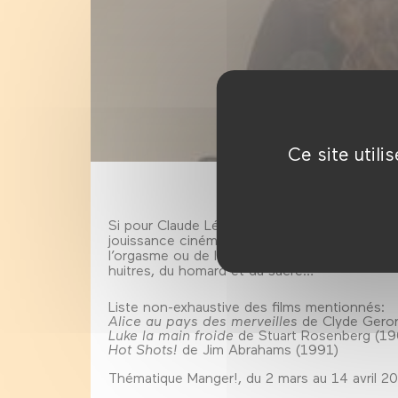
Ce site util
Si pour Claude Lévi-Strauss «La gastronomie ét
jouissance cinématographique établit plutôt l
l’orgasme ou de l’écœurement nous vous prop
huitres, du homard et du sucre…
Liste non-exhaustive des films mentionnés:
Alice au pays des merveilles
de Clyde Geron
Luke la main froide
de Stuart Rosenberg (19
Hot Shots!
de Jim Abrahams (1991)
Thématique Manger!, du 2 mars au 14 avril 2