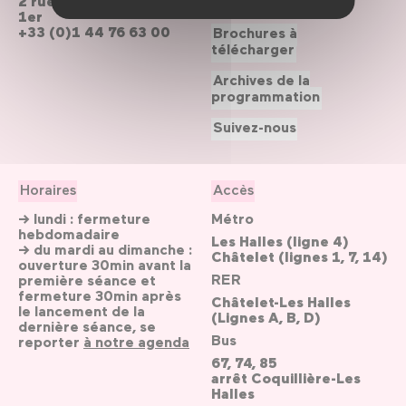
2 rue du cinéma, Paris
Le Forum recrute
1er
+33 (0)1 44 76 63 00
Brochures à
télécharger
Archives de la
programmation
Suivez-nous
Horaires
Accès
→ lundi : fermeture
Métro
hebdomadaire
Les Halles (ligne 4)
→ du mardi au dimanche :
Châtelet (lignes 1, 7, 14)
ouverture 30min avant la
RER
première séance et
fermeture 30min après
Châtelet-Les Halles
le lancement de la
(Lignes A, B, D)
dernière séance, se
Bus
reporter
à notre agenda
67, 74, 85
arrêt Coquillière-Les
Halles