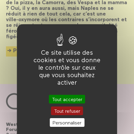
de la pizza, la Camorra, des Vespa et la mamma
? Oui, il y en aura aussi, mais Naples ne se
réduit à rien de tout cela, car c’est une
ville‑oxymore où les contraires s’incorporent et
se réinventent sans cesse, dans une vitalité
féroce, déjouant toutes les cartes postales
figées.
Plus d'info
Ce site utilise des
cookies et vous donne
le contrôle sur ceux
que vous souhaitez
activer
Tout accepter
Tout refuser
Personnaliser
Westfield
Contactez-nous
Forum des Halles