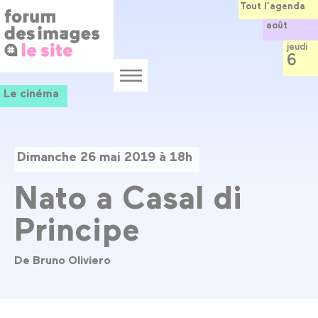
Panneau de gestion des cookies
Aller
Tout l’agenda
au
août
contenu
principal
jeudi
6
Menu
Le cinéma
Dimanche 26 mai 2019 à 18h
Nato a Casal di
Principe
De Bruno Oliviero